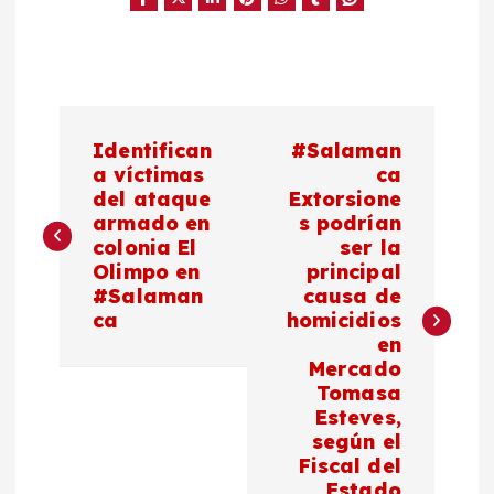
N
Identifican
#Salaman
a
a víctimas
ca
del ataque
Extorsione
armado en
s podrían
v
colonia El
ser la
Olimpo en
principal
e
#Salaman
causa de
ca
homicidios
g
en
Mercado
a
Tomasa
Esteves,
c
según el
Fiscal del
Estado