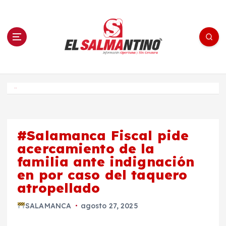
S
a
l
t
a
r
a
l
c
o
El Salmantino - medios/noticias/editorial
n
t
e
Inicio
n
i
d
o
#Salamanca Fiscal pide
acercamiento de la
familia ante indignación
en por caso del taquero
atropellado
SALAMANCA
agosto 27, 2025