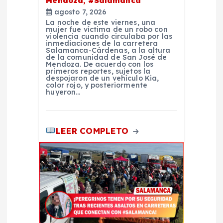
a
Mendoza, #Salamanca
agosto 7, 2026
d
La noche de este viernes, una
mujer fue víctima de un robo con
violencia cuando circulaba por las
inmediaciones de la carretera
a
Salamanca-Cárdenas, a la altura
de la comunidad de San José de
Mendoza. De acuerdo con los
s
primeros reportes, sujetos la
despojaron de un vehículo Kia,
color rojo, y posteriormente
huyeron…
LEER COMPLETO