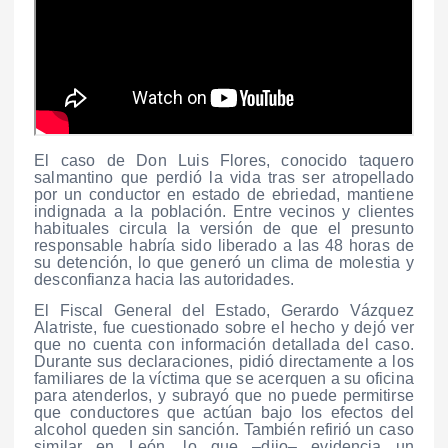
El caso de Don Luis Flores, conocido taquero
salmantino que perdió la vida tras ser atropellado
por un conductor en estado de ebriedad, mantiene
indignada a la población. Entre vecinos y clientes
habituales circula la versión de que el presunto
responsable habría sido liberado a las 48 horas de
su detención, lo que generó un clima de molestia y
desconfianza hacia las autoridades.
El Fiscal General del Estado, Gerardo Vázquez
Alatriste, fue cuestionado sobre el hecho y dejó ver
que no cuenta con información detallada del caso.
Durante sus declaraciones, pidió directamente a los
familiares de la víctima que se acerquen a su oficina
para atenderlos, y subrayó que no puede permitirse
que conductores que actúan bajo los efectos del
alcohol queden sin sanción. También refirió un caso
similar en León, lo que –dijo– evidencia un