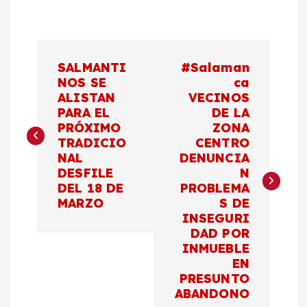
N
SALMANTI
#Salaman
a
NOS SE
ca
ALISTAN
VECINOS
PARA EL
DE LA
v
PRÓXIMO
ZONA
TRADICIO
CENTRO
e
NAL
DENUNCIA
DESFILE
N
g
DEL 18 DE
PROBLEMA
MARZO
S DE
a
INSEGURI
DAD POR
c
INMUEBLE
EN
PRESUNTO
i
ABANDONO