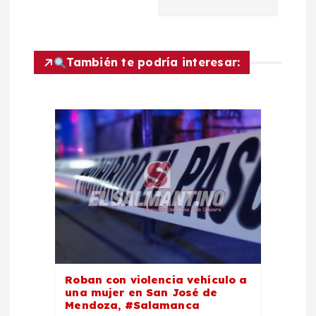
ó
n
También te podría interesar:
d
e
e
n
t
r
Roban con violencia vehículo a
a
una mujer en San José de
Mendoza, #Salamanca