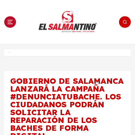
S
a
l
t
a
r
a
l
c
o
El Salmantino - medios/noticias/editorial
n
t
e
Inicio
n
i
d
o
GOBIERNO DE SALAMANCA
LANZARÁ LA CAMPAÑA
#DENUNCIATUBACHE. LOS
CIUDADANOS PODRÁN
SOLICITAR LA
REPARACIÓN DE LOS
BACHES DE FORMA