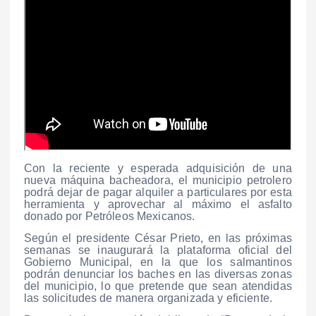
Con la reciente y esperada adquisición de una
nueva máquina bacheadora, el municipio petrolero
podrá dejar de pagar alquiler a particulares por esta
herramienta y aprovechar al máximo el asfalto
donado por Petróleos Mexicanos.
Según el presidente César Prieto, en las próximas
semanas se inaugurará la plataforma oficial del
Gobierno Municipal, en la que los salmantinos
podrán denunciar los baches en las diversas zonas
del municipio, lo que pretende que sean atendidas
las solicitudes de manera organizada y eficiente.