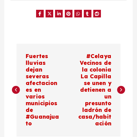
N
Fuertes
#Celaya
a
lluvias
Vecinos de
dejan
la colonia
severas
La Capilla
v
afectacion
se unen y
es en
detienen a
e
varios
un
municipios
presunto
g
de
ladrón de
#Guanajua
casa/habit
a
to
ación