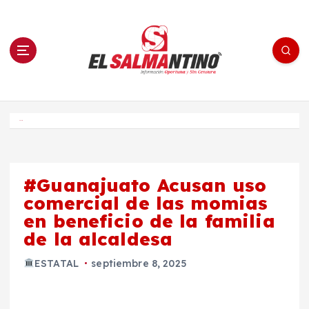
S
a
l
t
a
r
a
l
c
o
El Salmantino - medios/noticias/editorial
n
t
e
Inicio
n
i
d
o
#Guanajuato Acusan uso
comercial de las momias
en beneficio de la familia
de la alcaldesa
ESTATAL
septiembre 8, 2025