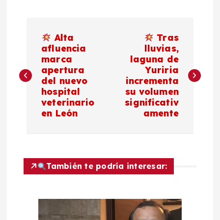
N
Alta
Tras
a
afluencia
lluvias,
marca
laguna de
apertura
Yuriria
v
del nuevo
incrementa
hospital
su volumen
e
veterinario
significativ
en León
amente
g
a
c
También te podría interesar:
i