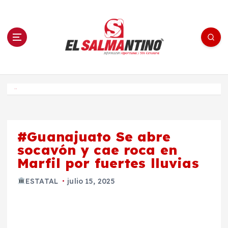
S
a
l
t
a
r
a
l
c
o
El Salmantino - medios/noticias/editorial
n
t
e
Inicio
n
i
d
o
#Guanajuato Se abre
socavón y cae roca en
Marfil por fuertes lluvias
ESTATAL
julio 15, 2025