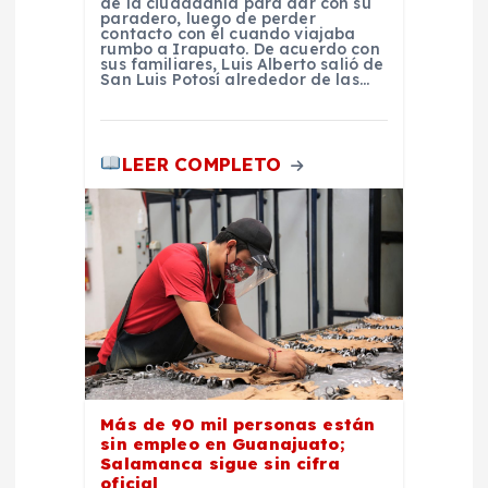
de la ciudadanía para dar con su
paradero, luego de perder
a
contacto con él cuando viajaba
rumbo a Irapuato. De acuerdo con
sus familiares, Luis Alberto salió de
San Luis Potosí alrededor de las…
s
LEER COMPLETO
Más de 90 mil personas están
sin empleo en Guanajuato;
Salamanca sigue sin cifra
oficial