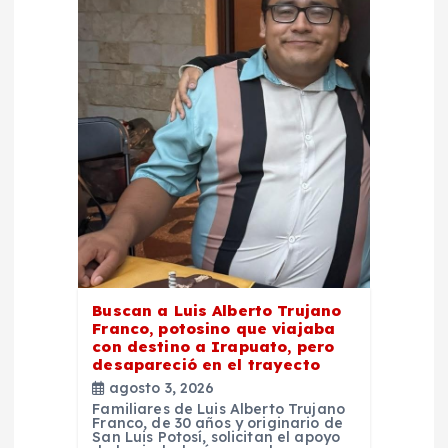
ó
n
d
e
e
n
t
Buscan a Luis Alberto Trujano
Franco, potosino que viajaba
r
con destino a Irapuato, pero
desapareció en el trayecto
a
agosto 3, 2026
Familiares de Luis Alberto Trujano
Franco, de 30 años y originario de
d
San Luis Potosí, solicitan el apoyo