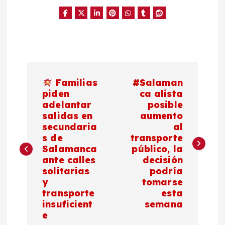
N
Familias
#Salaman
a
piden
ca alista
adelantar
posible
salidas en
aumento
v
secundaria
al
s de
transporte
e
Salamanca
público, la
ante calles
decisión
g
solitarias
podría
y
tomarse
a
transporte
esta
insuficient
semana
c
e