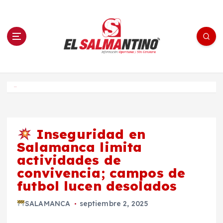
S
a
l
t
a
r
a
l
c
o
El Salmantino - medios/noticias/editorial
n
t
e
Inicio
n
i
d
o
Inseguridad en
Salamanca limita
actividades de
convivencia; campos de
futbol lucen desolados
SALAMANCA
septiembre 2, 2025