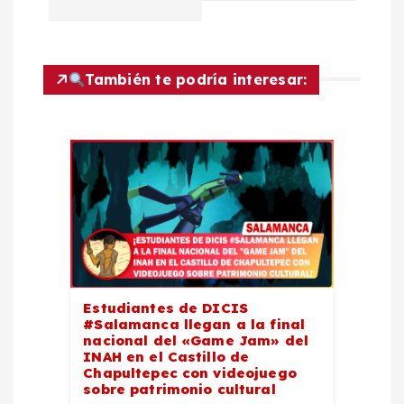
i
ó
También te podría interesar:
n
d
e
e
n
Estudiantes de DICIS
#Salamanca llegan a la final
t
nacional del «Game Jam» del
INAH en el Castillo de
Chapultepec con videojuego
r
sobre patrimonio cultural