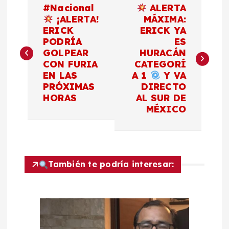
#Nacional
ALERTA
a
¡ALERTA!
MÁXIMA:
ERICK
ERICK YA
PODRÍA
ES
v
GOLPEAR
HURACÁN
CON FURIA
CATEGORÍ
e
EN LAS
A 1
Y VA
PRÓXIMAS
DIRECTO
g
HORAS
AL SUR DE
MÉXICO
a
c
También te podría interesar:
i
ó
n