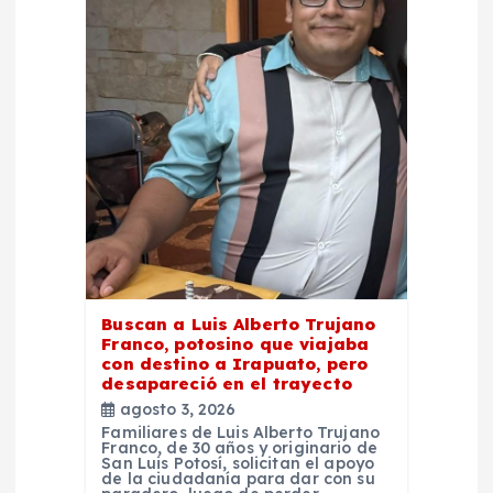
d
e
e
n
t
r
Buscan a Luis Alberto Trujano
Franco, potosino que viajaba
a
con destino a Irapuato, pero
desapareció en el trayecto
d
agosto 3, 2026
Familiares de Luis Alberto Trujano
Franco, de 30 años y originario de
a
San Luis Potosí, solicitan el apoyo
de la ciudadanía para dar con su