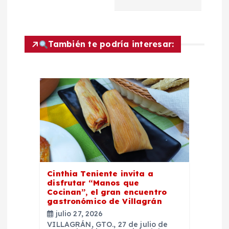
c
i
También te podría interesar:
ó
n
d
e
e
Cinthia Teniente invita a
n
disfrutar “Manos que
Cocinan”, el gran encuentro
t
gastronómico de Villagrán
julio 27, 2026
VILLAGRÁN, GTO., 27 de julio de