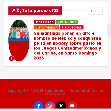
¿Te lo perdiste?
DEPORTE
EL MUNDO
SALAMANCA
NACIONAL
Salmantinas ponen en alto el
nombre de México y conquistan
plata en hockey sobre pasto en
los Juegos Centroamericanos y
del Caribe, en Santo Domingo
2026
2
Copyright © 2026 El Salmantino | Todos los derechos
reservados.