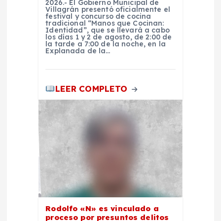
r
2026.- El Gobierno Municipal de
Villagrán presentó oficialmente el
festival y concurso de cocina
a
tradicional “Manos que Cocinan:
Identidad”, que se llevará a cabo
los días 1 y 2 de agosto, de 2:00 de
d
la tarde a 7:00 de la noche, en la
Explanada de la…
a
LEER COMPLETO
s
Rodolfo «N» es vinculado a
proceso por presuntos delitos