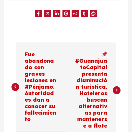
N
Fue
a
abandona
#Guanajua
do con
toCapital
graves
presenta
v
lesiones en
disminució
#Pénjamo.
n turística.
e
Autoridad
Hoteleros
es dan a
buscan
g
conocer su
alternativ
fallecimien
as para
a
to
manteners
e a flote