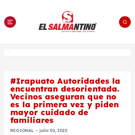
S
a
l
t
a
r
a
l
c
o
El Salmantino - medios/noticias/editorial
n
t
e
Inicio
n
i
d
o
#Irapuato Autoridades la
encuentran desorientada.
Vecinos aseguran que no
es la primera vez y piden
mayor cuidado de
familiares
REGIONAL
julio 30, 2025