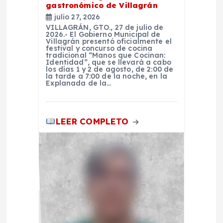
t
gastronómico de Villagrán
julio 27, 2026
r
VILLAGRÁN, GTO., 27 de julio de
2026.- El Gobierno Municipal de
Villagrán presentó oficialmente el
festival y concurso de cocina
a
tradicional “Manos que Cocinan:
Identidad”, que se llevará a cabo
los días 1 y 2 de agosto, de 2:00 de
d
la tarde a 7:00 de la noche, en la
Explanada de la…
a
LEER COMPLETO
s