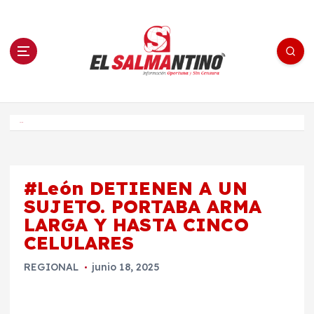
S
a
l
t
a
r
a
l
c
o
El Salmantino - medios/noticias/editorial
n
t
e
Inicio
n
i
d
o
#León DETIENEN A UN
SUJETO. PORTABA ARMA
LARGA Y HASTA CINCO
CELULARES
REGIONAL
junio 18, 2025