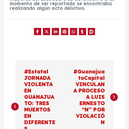
momento de ser reportado se encontraba
realizando algún acto delictivo.
N
#Estatal
#Guanajua
a
JORNADA
toCapital
VIOLENTA
VINCULAN
EN
A PROCESO
v
GUANAJUA
A LUIS
TO: TRES
ERNESTO
e
MUERTOS
“N” POR
EN
VIOLACIÓ
g
DIFERENTE
N
S