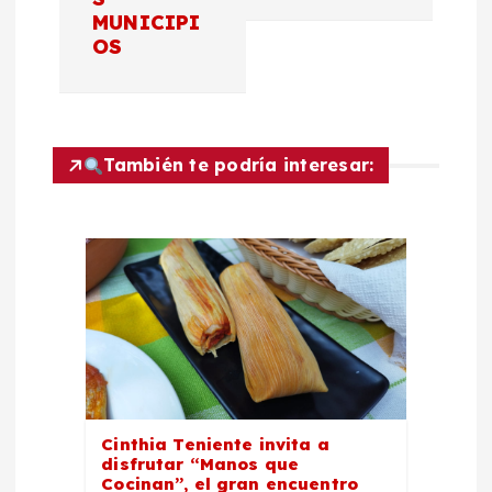
a
MUNICIPI
OS
c
i
También te podría interesar:
ó
n
d
e
e
Cinthia Teniente invita a
n
disfrutar “Manos que
Cocinan”, el gran encuentro