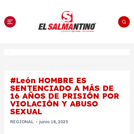
S
a
l
t
a
r
a
l
c
o
El Salmantino - medios/noticias/editorial
n
t
e
Inicio
n
i
d
o
#León HOMBRE ES
SENTENCIADO A MÁS DE
16 AÑOS DE PRISIÓN POR
VIOLACIÓN Y ABUSO
SEXUAL
REGIONAL
junio 18, 2025