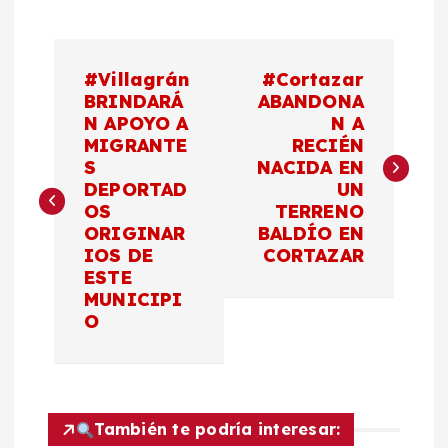
N
#Villagrán
#Cortazar
a
BRINDARÁ
ABANDONA
N APOYO A
N A
MIGRANTE
RECIÉN
v
S
NACIDA EN
DEPORTAD
UN
e
OS
TERRENO
ORIGINAR
BALDÍO EN
g
IOS DE
CORTAZAR
ESTE
a
MUNICIPI
O
c
i
También te podría interesar: