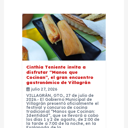
ó
n
d
e
e
Cinthia Teniente invita a
n
disfrutar “Manos que
Cocinan”, el gran encuentro
t
gastronómico de Villagrán
julio 27, 2026
r
VILLAGRÁN, GTO., 27 de julio de
2026.- El Gobierno Municipal de
Villagrán presentó oficialmente el
festival y concurso de cocina
a
tradicional “Manos que Cocinan:
Identidad”, que se llevará a cabo
los días 1 y 2 de agosto, de 2:00 de
d
la tarde a 7:00 de la noche, en la
Explanada de la…