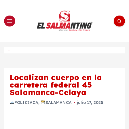
S
a
l
t
a
r
a
l
c
o
El Salmantino - medios/noticias/editorial
n
t
e
Inicio
n
i
d
o
Localizan cuerpo en la
carretera federal 45
Salamanca-Celaya
POLICIACA
,
SALAMANCA
julio 17, 2025