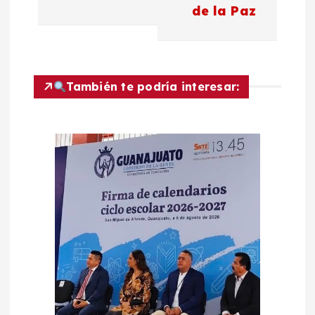
e
de la Paz
g
a
También te podría interesar:
c
i
ó
n
d
e