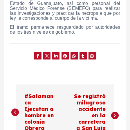
Estado de Guanajuato, así como personal del
Servicio Médico Forense (SEMEFO) para realizar
las investigaciones y practicar la necropsia que por
ley le corresponde al cuerpo de la víctima.
El tramo permanece resguardado por autoridades
de los tres niveles de gobierno.
N
#Salaman
Se registró
a
ca
milagroso
Ejecutan a
accidente
hombre en
en la
v
colonia
carretera
Obrera
a San Luis