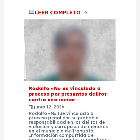
a
LEER COMPLETO
s
Rodolfo «N» es vinculado a
proceso por presuntos delitos
contra una menor
junio 12, 2026
Rodolfo «N» fue vinculado a
proceso penal por su probable
responsabilidad en los delitos de
violación y corrupción de menores
en el municipio de Irapuato.
Información compartida de
manera oficial por las autoridades,