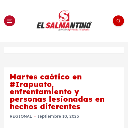
S
a
l
t
a
r
a
l
c
o
El Salmantino - medios/noticias/editorial
n
t
e
Inicio
n
i
d
o
Martes caótico en
#Irapuato,
enfrentamiento y
personas lesionadas en
hechos diferentes
REGIONAL
septiembre 10, 2025