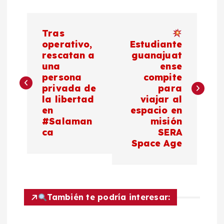
N
Tras
a
operativo,
Estudiante
rescatan a
guanajuat
una
ense
v
persona
compite
privada de
para
e
la libertad
viajar al
en
espacio en
g
#Salaman
misión
ca
SERA
a
Space Age
c
i
También te podría interesar:
ó