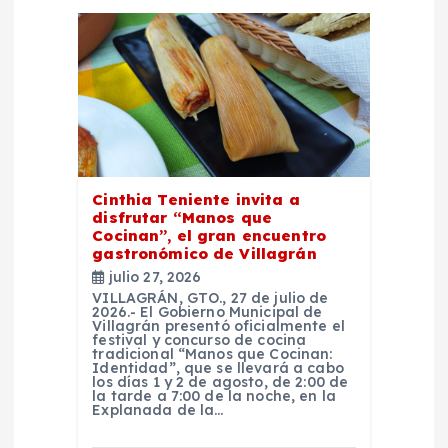
n
d
e
e
Cinthia Teniente invita a
disfrutar “Manos que
n
Cocinan”, el gran encuentro
gastronómico de Villagrán
t
julio 27, 2026
VILLAGRÁN, GTO., 27 de julio de
2026.- El Gobierno Municipal de
r
Villagrán presentó oficialmente el
festival y concurso de cocina
tradicional “Manos que Cocinan:
Identidad”, que se llevará a cabo
a
los días 1 y 2 de agosto, de 2:00 de
la tarde a 7:00 de la noche, en la
Explanada de la…
d