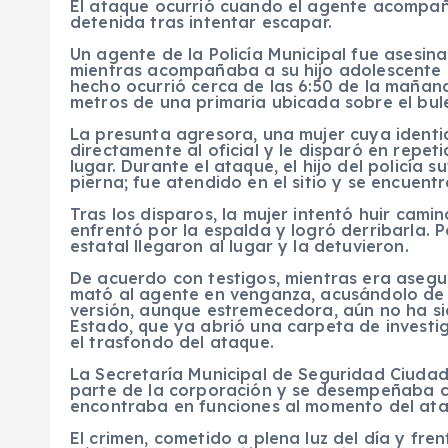
El ataque ocurrió cuando el agente acompaña
detenida tras intentar escapar.
Un agente de la Policía Municipal fue asesin
mientras acompañaba a su hijo adolescente a
hecho ocurrió cerca de las 6:50 de la mañana, 
metros de una primaria ubicada sobre el bul
La presunta agresora, una mujer cuya identi
directamente al oficial y le disparó en repe
lugar. Durante el ataque, el hijo del policía 
pierna; fue atendido en el sitio y se encuentr
Tras los disparos, la mujer intentó huir cami
enfrentó por la espalda y logró derribarla. 
estatal llegaron al lugar y la detuvieron.
De acuerdo con testigos, mientras era asegur
mató al agente en venganza, acusándolo de 
versión, aunque estremecedora, aún no ha si
Estado, que ya abrió una carpeta de investi
el trasfondo del ataque.
La Secretaría Municipal de Seguridad Ciuda
parte de la corporación y se desempeñaba c
encontraba en funciones al momento del ata
El crimen, cometido a plena luz del día y fr