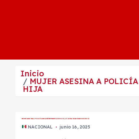
Inicio
MUJER ASESINA A POLICÍA
HIJA
MUJER ASESINA A POLICÍA EN CANCÚN FRENTE A SU HIJO; LO ACUSA DE ABUSAR DE SU HIJA
NACIONAL
junio 16, 2025