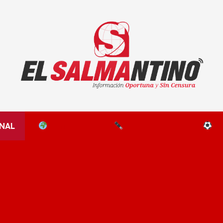
El Salmantino - medios/noticias/editorial
NAL
EL MUNDO
EDITORIALES
D