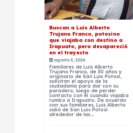
e
e
Buscan a Luis Alberto
Trujano Franco, potosino
que viajaba con destino a
n
Irapuato, pero desapareció
en el trayecto
t
agosto 3, 2026
Familiares de Luis Alberto
Trujano Franco, de 30 años y
r
originario de San Luis Potosí,
solicitan el apoyo de la
ciudadanía para dar con su
a
paradero, luego de perder
contacto con él cuando viajaba
rumbo a Irapuato. De acuerdo
con sus familiares, Luis Alberto
d
salió de San Luis Potosí
alrededor de las…
a