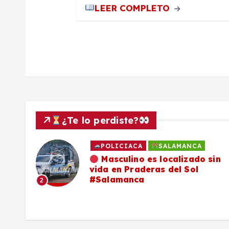
LEER COMPLETO
s
¿Te lo perdiste?
POLICIACA
SALAMANCA
ado
Masculino es localizado sin
vida en Praderas del Sol
os,
#Salamanca
2