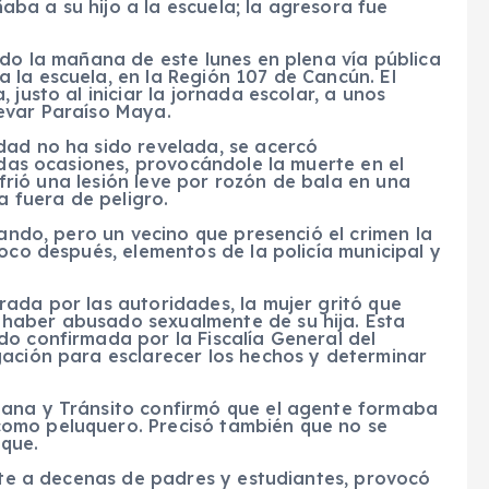
ba a su hijo a la escuela; la agresora fue
ado la mañana de este lunes en plena vía pública
 la escuela, en la Región 107 de Cancún. El
justo al iniciar la jornada escolar, a unos
evar Paraíso Maya.
dad no ha sido revelada, se acercó
tidas ocasiones, provocándole la muerte en el
sufrió una lesión leve por rozón de bala en una
a fuera de peligro.
nando, pero un vecino que presenció el crimen la
Poco después, elementos de la policía municipal y
ada por las autoridades, la mujer gritó que
haber abusado sexualmente de su hija. Esta
do confirmada por la Fiscalía General del
gación para esclarecer los hechos y determinar
dana y Tránsito confirmó que el agente formaba
omo peluquero. Precisó también que no se
que.
ente a decenas de padres y estudiantes, provocó