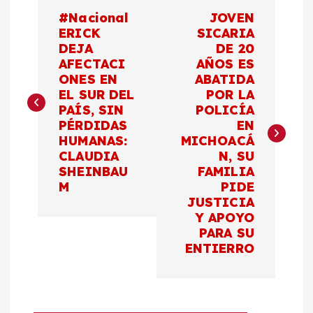
N
#Nacional
JOVEN
a
ERICK
SICARIA
DEJA
DE 20
AFECTACI
AÑOS ES
v
ONES EN
ABATIDA
EL SUR DEL
POR LA
e
PAÍS, SIN
POLICÍA
PÉRDIDAS
EN
g
HUMANAS:
MICHOACÁ
CLAUDIA
N, SU
a
SHEINBAU
FAMILIA
M
PIDE
c
JUSTICIA
Y APOYO
PARA SU
i
ENTIERRO
ó