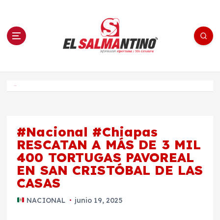
S
a
l
t
a
r
a
l
c
o
El Salmantino - medios/noticias/editorial
n
t
e
Inicio
n
i
d
o
#Nacional #Chiapas
RESCATAN A MÁS DE 3 MIL
400 TORTUGAS PAVOREAL
EN SAN CRISTÓBAL DE LAS
CASAS
NACIONAL
junio 19, 2025