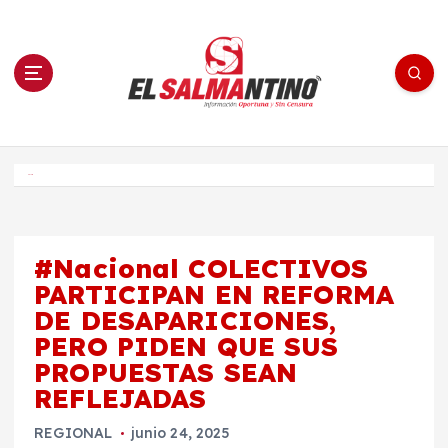
S
a
l
t
a
r
a
l
c
o
El Salmantino - medios/noticias/editorial
n
t
e
Inicio
n
i
d
o
#Nacional COLECTIVOS
PARTICIPAN EN REFORMA
DE DESAPARICIONES,
PERO PIDEN QUE SUS
PROPUESTAS SEAN
REFLEJADAS
REGIONAL
junio 24, 2025