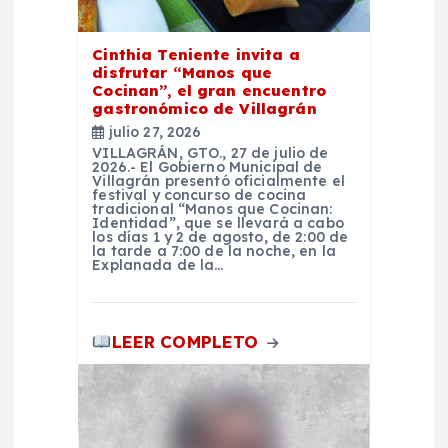
e
e
Cinthia Teniente invita a
disfrutar “Manos que
Cocinan”, el gran encuentro
n
gastronómico de Villagrán
julio 27, 2026
t
VILLAGRÁN, GTO., 27 de julio de
2026.- El Gobierno Municipal de
Villagrán presentó oficialmente el
festival y concurso de cocina
r
tradicional “Manos que Cocinan:
Identidad”, que se llevará a cabo
los días 1 y 2 de agosto, de 2:00 de
a
la tarde a 7:00 de la noche, en la
Explanada de la…
d
LEER COMPLETO
a
s