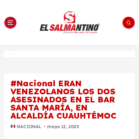
S
a
l
t
a
r
a
l
c
o
El Salmantino - medios/noticias/editorial
n
t
e
Inicio
n
i
d
o
#Nacional ERAN
VENEZOLANOS LOS DOS
ASESINADOS EN EL BAR
SANTA MARÍA, EN
ALCALDÍA CUAUHTÉMOC
NACIONAL
mayo 12, 2025