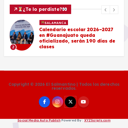
¿Te lo perdiste?
SALAMANCA
Calendario escolar 2026–2027
en #Guanajuato queda
oficializado, serán 190 días de
clases
2
Copyright © 2026 El Salmantino | Todos los derechos
reservados.
Social Media Auto Publish
Powered By :
XYZScripts.com