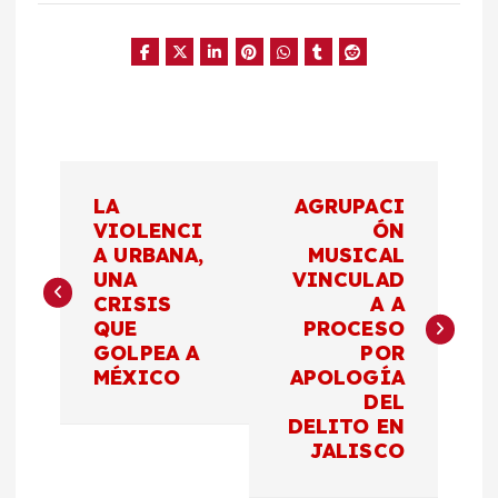
N
LA
AGRUPACI
a
VIOLENCI
ÓN
A URBANA,
MUSICAL
UNA
VINCULAD
v
CRISIS
A A
QUE
PROCESO
e
GOLPEA A
POR
MÉXICO
APOLOGÍA
g
DEL
DELITO EN
a
JALISCO