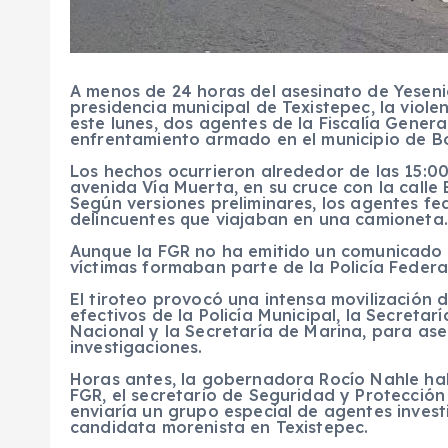
A menos de 24 horas del asesinato de Yeseni
presidencia municipal de Texistepec, la viole
este lunes, dos agentes de la Fiscalía Gener
enfrentamiento armado en el municipio de Bo
Los hechos ocurrieron alrededor de las 15:0
avenida Vía Muerta, en su cruce con la calle 
Según versiones preliminares, los agentes fe
delincuentes que viajaban en una camioneta.
Aunque la FGR no ha emitido un comunicado of
víctimas formaban parte de la Policía Federal 
El tiroteo provocó una intensa movilización 
efectivos de la Policía Municipal, la Secretar
Nacional y la Secretaría de Marina, para ase
investigaciones.
Horas antes, la gobernadora Rocío Nahle ha
FGR, el secretario de Seguridad y Protecció
enviaría un grupo especial de agentes invest
candidata morenista en Texistepec.