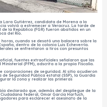
a Lara Gutiérrez, candidata de Morena a la
ncia volvió a estremecer a Veracruz. La tarde de
al de la República (FGR) fueron abatidos en un
ca del Río.
0 horas, cuando se desató una balacera sobre la
España, dentro de la colonia Luis Echeverría.
derales se enfrentaron a tiros con presuntos
icial, fuentes extraoficiales señalaron que las
Ministerial (PFM), adscrita a la propia Fiscalía.
de corporaciones de seguridad. Al sitio acudieron
ía de Seguridad Pública estatal (SSP), la Guardia
gurar la zona y realizar las primeras
bía declarado que, además del despliegue de la
n Ciudadana federal, Omar García Harfuch,
igadores para esclarecer el asesinato de la