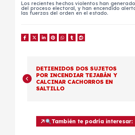
Los recientes hechos violentos han generado
del proceso electoral, y han encendido alerta
las fuerzas del orden en el estado.
N
DETIENIDOS DOS SUJETOS
POR INCENDIAR TEJABÁN Y
a
CALCINAR CACHORROS EN
SALTILLO
v
e
También te podría interesar:
g