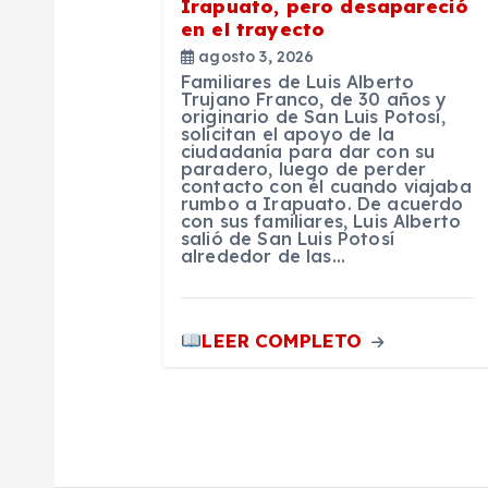
Irapuato, pero desapareció
en el trayecto
n
agosto 3, 2026
Familiares de Luis Alberto
t
Trujano Franco, de 30 años y
originario de San Luis Potosí,
solicitan el apoyo de la
ciudadanía para dar con su
r
paradero, luego de perder
contacto con él cuando viajaba
rumbo a Irapuato. De acuerdo
a
con sus familiares, Luis Alberto
salió de San Luis Potosí
alrededor de las…
d
a
LEER COMPLETO
s