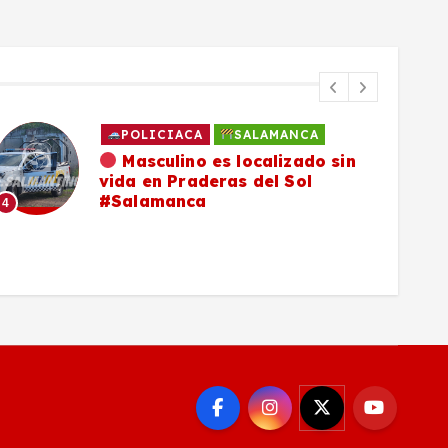
POLICIACA
SALAMANCA
Masculino es localizado sin
vida en Praderas del Sol
#Salamanca
4
5