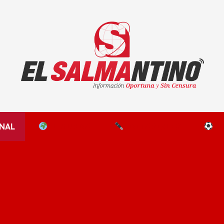
El Salmantino - medios/noticias/editorial
NAL
EL MUNDO
EDITORIALES
D