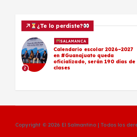
¿Te lo perdiste?
SALAMANCA
Calendario escolar 2026–2027
al
en #Guanajuato queda
el
oficializado, serán 190 días de
clases
2
o
Copyright © 2026 El Salmantino | Todos los de