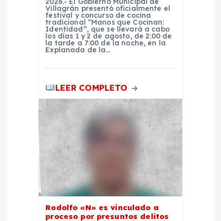
r
2026.- El Gobierno Municipal de
Villagrán presentó oficialmente el
festival y concurso de cocina
a
tradicional “Manos que Cocinan:
Identidad”, que se llevará a cabo
los días 1 y 2 de agosto, de 2:00 de
d
la tarde a 7:00 de la noche, en la
Explanada de la…
a
LEER COMPLETO
s
Rodolfo «N» es vinculado a
proceso por presuntos delitos