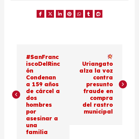
N
#SanFranc
a
iscoDelRinc
Uriangato
ón
alza la voz
Condenan
contra
v
a 159 años
presunto
de cárcel a
fraude en
e
dos
compra
hombres
del rastro
g
por
municipal
asesinar a
a
una
familia