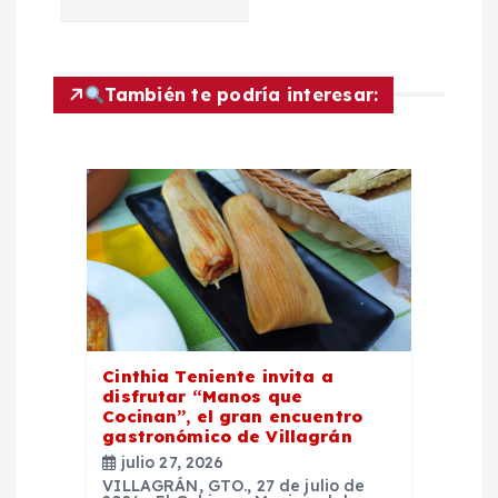
c
i
También te podría interesar:
ó
n
d
e
e
Cinthia Teniente invita a
n
disfrutar “Manos que
Cocinan”, el gran encuentro
t
gastronómico de Villagrán
julio 27, 2026
VILLAGRÁN, GTO., 27 de julio de