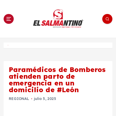
S
a
l
t
a
r
a
l
c
o
El Salmantino - medios/noticias/editorial
n
t
e
Inicio
n
i
d
o
Paramédicos de Bomberos
atienden parto de
emergencia en un
domicilio de #León
REGIONAL
julio 5, 2025