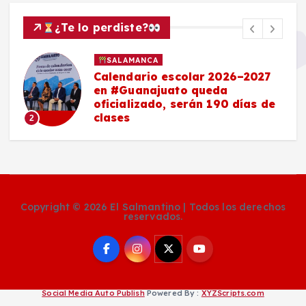
¿Te lo perdiste?
SALAMANCA
Calendario escolar 2026–2027
en #Guanajuato queda
oficializado, serán 190 días de
clases
2
Copyright © 2026 El Salmantino | Todos los derechos
reservados.
Social Media Auto Publish
Powered By :
XYZScripts.com