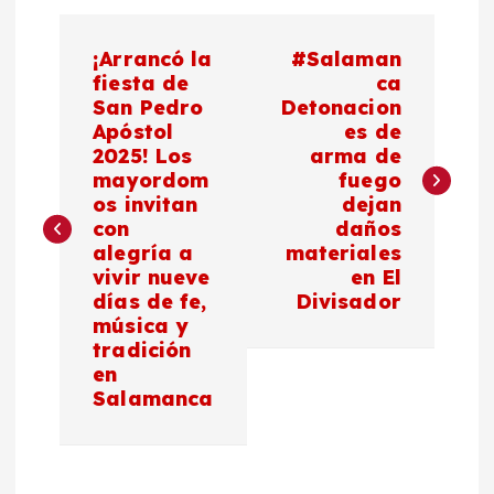
N
¡Arrancó la
#Salaman
a
fiesta de
ca
San Pedro
Detonacion
Apóstol
es de
v
2025! Los
arma de
mayordom
fuego
e
os invitan
dejan
con
daños
g
alegría a
materiales
vivir nueve
en El
a
días de fe,
Divisador
música y
c
tradición
en
Salamanca
i
ó