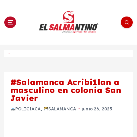
S
a
l
t
a
r
a
l
c
o
El Salmantino - medios/noticias/editorial
n
t
e
Inicio
n
i
d
o
#Salamanca Acribi1lan a
masculino en colonia San
Javier
POLICIACA
,
SALAMANCA
junio 26, 2025