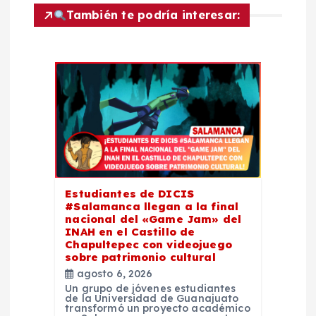
n
También te podría interesar:
d
e
e
n
t
Estudiantes de DICIS
#Salamanca llegan a la final
r
nacional del «Game Jam» del
INAH en el Castillo de
Chapultepec con videojuego
a
sobre patrimonio cultural
agosto 6, 2026
d
Un grupo de jóvenes estudiantes
de la Universidad de Guanajuato
transformó un proyecto académico