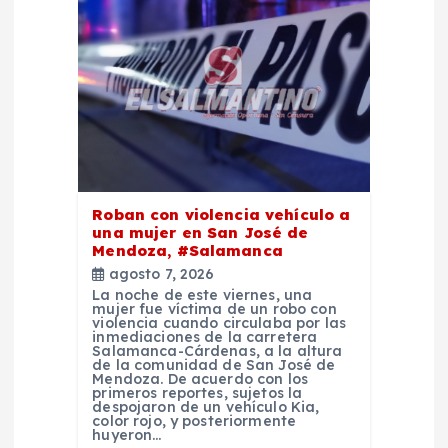
n
d
e
e
n
Roban con violencia vehículo a
una mujer en San José de
Mendoza, #Salamanca
t
agosto 7, 2026
La noche de este viernes, una
r
mujer fue víctima de un robo con
violencia cuando circulaba por las
inmediaciones de la carretera
Salamanca-Cárdenas, a la altura
a
de la comunidad de San José de
Mendoza. De acuerdo con los
primeros reportes, sujetos la
d
despojaron de un vehículo Kia,
color rojo, y posteriormente
huyeron…