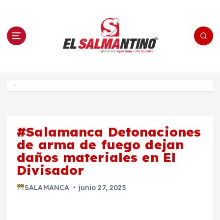
S
a
l
t
a
r
a
l
c
o
El Salmantino - medios/noticias/editorial
n
t
e
Inicio
n
i
d
o
#Salamanca Detonaciones
de arma de fuego dejan
daños materiales en El
Divisador
SALAMANCA
junio 27, 2025