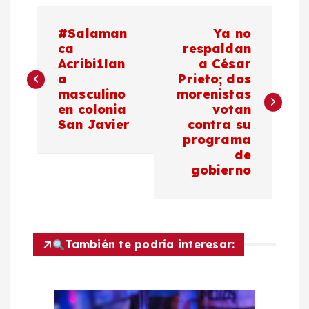
N
#Salaman
Ya no
a
ca
respaldan
Acribi1lan
a César
a
Prieto; dos
v
masculino
morenistas
en colonia
votan
e
San Javier
contra su
programa
g
de
gobierno
a
c
También te podría interesar:
i
ó