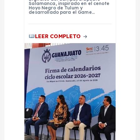
a
Salamanca, inspirado en el cenote
Hoyo Negro de Tulum y
s
desarrollado para el Game…
LEER COMPLETO