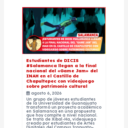
n
d
e
e
n
Estudiantes de DICIS
#Salamanca llegan a la final
t
nacional del «Game Jam» del
INAH en el Castillo de
Chapultepec con videojuego
r
sobre patrimonio cultural
agosto 6, 2026
a
Un grupo de jóvenes estudiantes
de la Universidad de Guanajuato
transformó un proyecto académico
d
en Salamanca en una propuesta
que hoy compite a nivel nacional.
Se trata de Xibal-Ha, videojuego
creado por estudiantes de Artes
Digitales del Campus Irapuato–