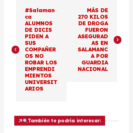
N
#Salaman
MÁS DE
a
ca
270 KILOS
ALUMNOS
DE DROGA
DE DICIS
FUERON
v
PIDEN A
ASEGURAD
SUS
AS EN
e
COMPAÑER
SALAMANC
OS NO
A POR
g
ROBAR LOS
GUARDIA
EMPRENDI
NACIONAL
a
MIENTOS
UNIVERSIT
c
ARIOS
i
ó
También te podría interesar: