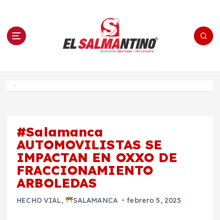
S
a
l
t
a
r
a
l
c
o
El Salmantino - medios/noticias/editorial
n
t
e
Inicio
n
i
d
o
#Salamanca
AUTOMOVILISTAS SE
IMPACTAN EN OXXO DE
FRACCIONAMIENTO
ARBOLEDAS
HECHO VIAL
,
SALAMANCA
febrero 5, 2025