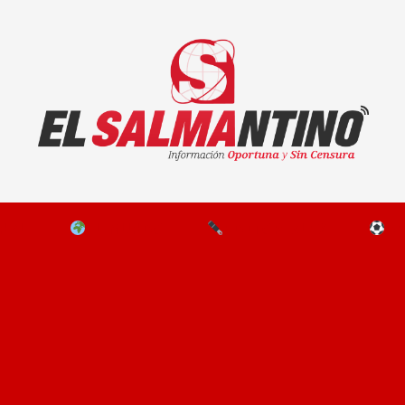
El Salmantino - medios/noticias/editorial
NAL
EL MUNDO
EDITORIALES
D