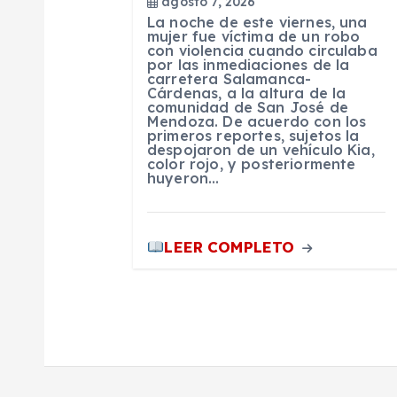
agosto 7, 2026
La noche de este viernes, una
e
mujer fue víctima de un robo
con violencia cuando circulaba
por las inmediaciones de la
carretera Salamanca-
n
Cárdenas, a la altura de la
comunidad de San José de
Mendoza. De acuerdo con los
t
primeros reportes, sujetos la
despojaron de un vehículo Kia,
color rojo, y posteriormente
huyeron…
r
a
LEER COMPLETO
d
a
s