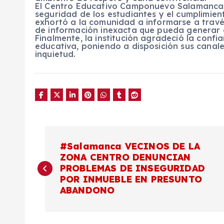
El Centro Educativo Camponuevo Salamanca r
seguridad de los estudiantes y el cumplimien
exhortó a la comunidad a informarse a través 
de información inexacta que pueda generar c
Finalmente, la institución agradeció la confi
educativa, poniendo a disposición sus canal
inquietud.
N
#Salamanca VECINOS DE LA
ZONA CENTRO DENUNCIAN
a
PROBLEMAS DE INSEGURIDAD
POR INMUEBLE EN PRESUNTO
v
ABANDONO
e