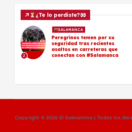
¿Te lo perdiste?
SALAMANCA
lo a
Peregrinos temen por su
seguridad tras recientes
asaltos en carreteras que
conectan con #Salamanca
2
Copyright © 2026 El Salmantino | Todos los de