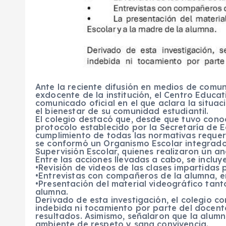
Ante la reciente difusión en medios de comu
exdocente de la institución, el Centro Edu
comunicado oficial en el que aclara la situa
el bienestar de su comunidad estudiantil.
El colegio destacó que, desde que tuvo conoc
protocolo establecido por la Secretaría de
cumplimiento de todas las normativas requer
se conformó un Organismo Escolar integrado 
Supervisión Escolar, quienes realizaron un an
Entre las acciones llevadas a cabo, se incluy
•Revisión de videos de las clases impartidas 
•Entrevistas con compañeros de la alumna, e
•Presentación del material videográfico tan
alumna.
Derivado de esta investigación, el colegio c
indebida ni tocamiento por parte del docent
resultados. Asimismo, señalaron que la alum
ambiente de respeto y sana convivencia.