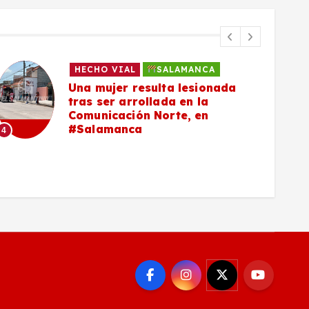
HECHO VIAL
SALAMANCA
Una mujer resulta lesionada
tras ser arrollada en la
Comunicación Norte, en
#Salamanca
4
5