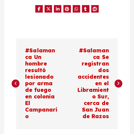
N
#Salaman
#Salaman
a
ca Un
ca Se
hombre
registran
resultó
dos
v
lesionado
accidentes
por arma
en el
e
de fuego
Libramient
en colonia
o Sur,
g
El
cerca de
Campanari
San Juan
a
o
de Razos
c