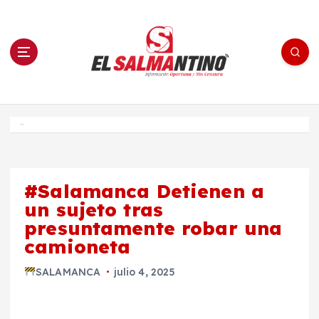
S
a
l
t
a
r
a
l
c
o
El Salmantino - medios/noticias/editorial
n
t
e
Inicio
n
i
d
o
#Salamanca Detienen a
un sujeto tras
presuntamente robar una
camioneta
SALAMANCA
julio 4, 2025