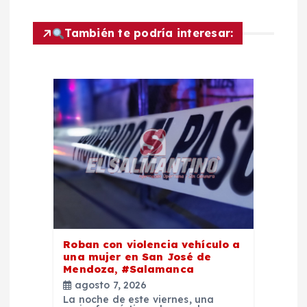
i
También te podría interesar:
ó
n
d
e
e
n
Roban con violencia vehículo a
t
una mujer en San José de
Mendoza, #Salamanca
agosto 7, 2026
r
La noche de este viernes, una