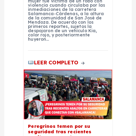
mujer fue víctima de un robo con
violencia cuando circulaba por las
a
inmediaciones de la carretera
Salamanca-Cárdenas, a la altura
de la comunidad de San José de
d
Mendoza. De acuerdo con los
primeros reportes, sujetos la
despojaron de un vehículo Kia,
color rojo, y posteriormente
a
huyeron…
s
LEER COMPLETO
Peregrinos temen por su
seguridad tras recientes