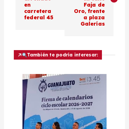
en
Faja de
e
carretera
Oro, frente
federal 45
a plaza
g
Galerías
a
c
También te podría interesar:
i
ó
n
d
e