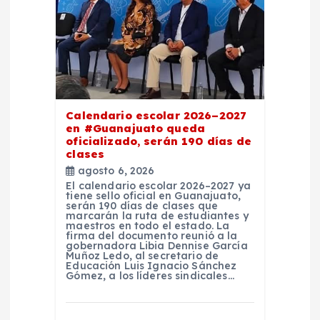
e
n
t
r
Calendario escolar 2026–2027
en #Guanajuato queda
oficializado, serán 190 días de
a
clases
agosto 6, 2026
d
El calendario escolar 2026–2027 ya
tiene sello oficial en Guanajuato,
serán 190 días de clases que
marcarán la ruta de estudiantes y
a
maestros en todo el estado. La
firma del documento reunió a la
gobernadora Libia Dennise García
s
Muñoz Ledo, al secretario de
Educación Luis Ignacio Sánchez
Gómez, a los líderes sindicales…