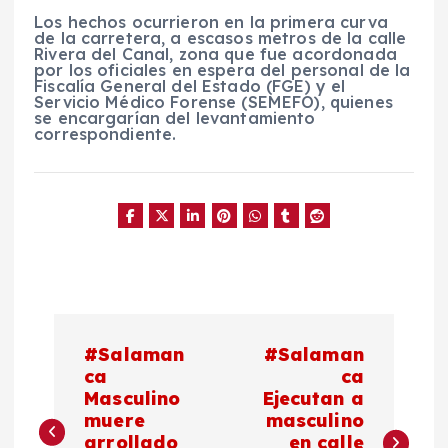
Los hechos ocurrieron en la primera curva
de la carretera, a escasos metros de la calle
Rivera del Canal, zona que fue acordonada
por los oficiales en espera del personal de la
Fiscalía General del Estado (FGE) y el
Servicio Médico Forense (SEMEFO), quienes
se encargarían del levantamiento
correspondiente.
N
#Salaman
#Salaman
a
ca
ca
Masculino
Ejecutan a
muere
masculino
v
arrollado
en calle