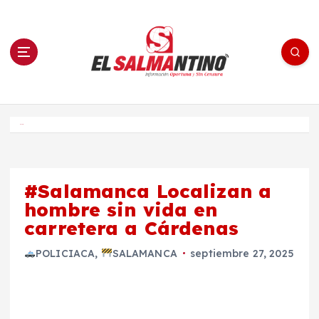
S
a
l
t
a
r
a
l
c
o
El Salmantino - medios/noticias/editorial
n
t
e
Inicio
n
i
d
o
#Salamanca Localizan a
hombre sin vida en
carretera a Cárdenas
POLICIACA
,
SALAMANCA
septiembre 27, 2025