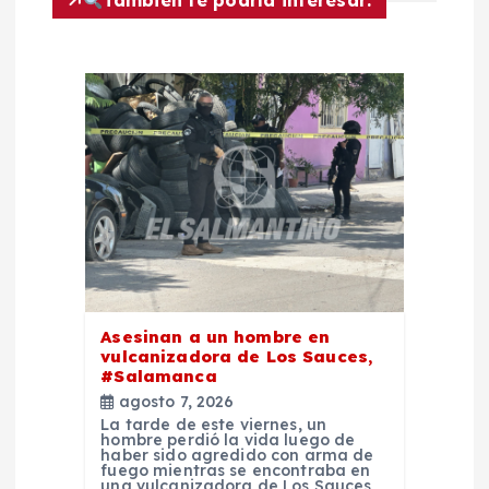
n
d
e
e
n
t
Asesinan a un hombre en
r
vulcanizadora de Los Sauces,
#Salamanca
a
agosto 7, 2026
La tarde de este viernes, un
hombre perdió la vida luego de
d
haber sido agredido con arma de
fuego mientras se encontraba en
una vulcanizadora de Los Sauces,