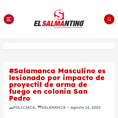
S
a
l
t
a
r
a
l
c
o
El Salmantino - medios/noticias/editorial
n
t
e
Inicio
n
i
d
o
#Salamanca Masculino es
lesionado por impacto de
proyectil de arma de
fuego en colonia San
Pedro
POLICIACA
,
SALAMANCA
agosto 14, 2025