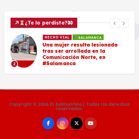
¿Te lo perdiste?
HECHO VIAL
SALAMANCA
Una mujer resulta lesionada
tras ser arrollada en la
Comunicación Norte, en
#Salamanca
2
Copyright © 2026 El Salmantino | Todos los derechos
reservados.