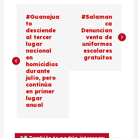
N
#Guanajua
#Salaman
a
to
ca
desciende
Denuncian
al tercer
venta de
v
lugar
uniformes
nacional
escolares
e
en
gratuitos
homicidios
g
durante
julio, pero
a
continúa
en primer
c
lugar
anual
i
ó
También te podría interesar: