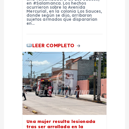
a
en #Salamanca. Los hechos
ocurrieron sobre la Avenida
Mercurial, en la colonia Los Sauces,
donde según se dijo, arribaron
s
sujetos armados que dispararían
en…
LEER COMPLETO
Una mujer resulta lesionada
tras ser arrollada en la