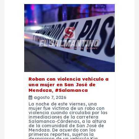
d
e
e
n
t
r
Roban con violencia vehículo a
una mujer en San José de
a
Mendoza, #Salamanca
agosto 7, 2026
d
La noche de este viernes, una
mujer fue víctima de un robo con
violencia cuando circulaba por las
inmediaciones de la carretera
a
Salamanca-Cárdenas, a la altura
de la comunidad de San José de
Mendoza. De acuerdo con los
s
primeros reportes, sujetos la
despojaron de un vehículo Kia,