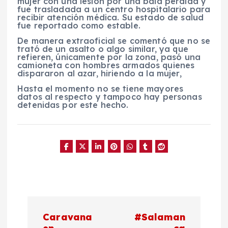
mujer con una lesión por una bala perdida y
fue trasladada a un centro hospitalario para
recibir atención médica. Su estado de salud
fue reportado como estable.
De manera extraoficial se comentó que no se
trató de un asalto o algo similar, ya que
refieren, únicamente por la zona, pasó una
camioneta con hombres armados quienes
dispararon al azar, hiriendo a la mujer,
Hasta el momento no se tiene mayores
datos al respecto y tampoco hay personas
detenidas por este hecho.
N
Caravana
#Salaman