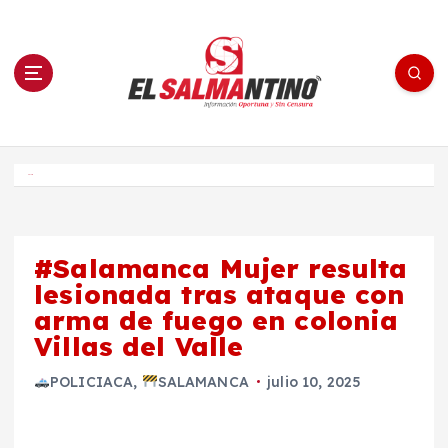
S
a
l
t
a
r
a
l
c
o
El Salmantino - medios/noticias/editorial
n
t
e
Inicio
n
i
d
o
#Salamanca Mujer resulta
lesionada tras ataque con
arma de fuego en colonia
Villas del Valle
POLICIACA
,
SALAMANCA
julio 10, 2025