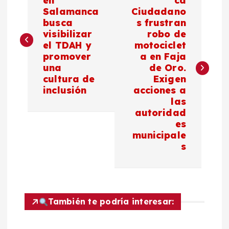
a
en
ca
Salamanca
Ciudadano
busca
s frustran
v
visibilizar
robo de
el TDAH y
motociclet
e
promover
a en Faja
una
de Oro.
g
cultura de
Exigen
inclusión
acciones a
a
las
autoridad
c
es
municipale
s
i
ó
n
También te podría interesar: