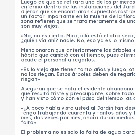
Luego de que se retirara uno de los primero
enfermo dentro de las instalaciones del Jard
dijeron que se encontraron supuestos rastros
un factor importante en la muerte de la flor
zona refieren que se trata meramente de una
son muy viejos.
«No, no es cierto. Mira, allá está el otro sec
¿quién vía ahí? nadie. No, eso ya es lo mismo 
Mencionaron que anteriormente los árboles e
hábito que cambió con el tiempo, pues afir
acude el personal a regarlos.
«Es lo viejo que tienen tanto años y luego, 
no los riegan. Estos árboles deben de regarl
riegan»
Aseguran que se nota el evidente abandono d
que resulta triste y preocupante, sobre tod
y han visto cómo con el paso del tiempo las
«¿A poco había visto usted al Jardín tan d
tengo trabajando cuarenta y tantos años y l
mes, dos veces por mes, ahora duran medios 
falta»
El problema no es solo la falta de agua para 