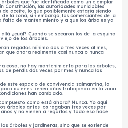
s árboles que fue identificado como un ejemplar
ín Constitución, las autoridades municipales
 de aceite, lo que posiblemente estaría siendo
a de la zona, sin embargo, los comerciantes de la
 falta de mantenimiento y a que los árboles ya
o, allá ¿cuál? Cuando se secaron los de la esquina
viejo de los árboles.
ran regados mínimo dos o tres veces al mes,
man que ahora realmente casi nunca o nunca
otra cosa, no hay mantenimiento para los árboles,
os de perdis dos veces por mes y nunca los
e este espacio de convivencia salmantina, lo
o para quienes tienen años trabajando en la zona
 condiciones han cambiado.
escompuesto como está ahora? Nunca. Yo aquí
os árboles antes los regaban tres veces por
años y no vienen a regarlos y todo eso hace
los árboles y jardineras, sino que se extiende