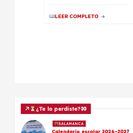
a
LEER COMPLETO
d
a
s
¿Te lo perdiste?
SALAMANCA
Calendario escolar 2026–2027