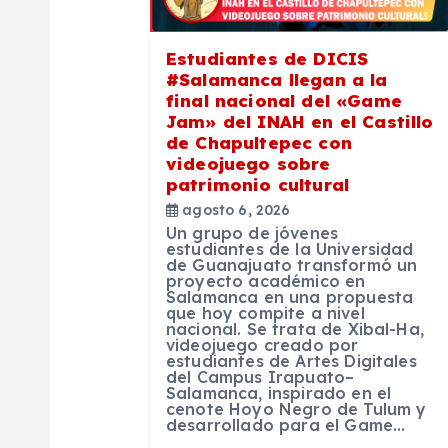
ó
Estudiantes de DICIS
n
#Salamanca llegan a la
final nacional del «Game
Jam» del INAH en el Castillo
d
de Chapultepec con
videojuego sobre
e
patrimonio cultural
agosto 6, 2026
Un grupo de jóvenes
e
estudiantes de la Universidad
de Guanajuato transformó un
proyecto académico en
n
Salamanca en una propuesta
que hoy compite a nivel
nacional. Se trata de Xibal-Ha,
videojuego creado por
t
estudiantes de Artes Digitales
del Campus Irapuato–
Salamanca, inspirado en el
r
cenote Hoyo Negro de Tulum y
desarrollado para el Game…