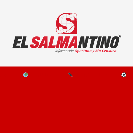
El Salmantino - medios/noticias/editorial
NAL
EL MUNDO
EDITORIALES
D