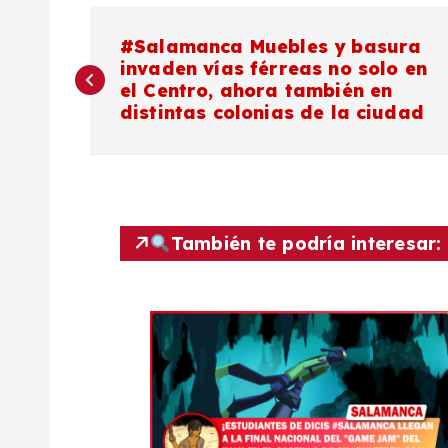
N
#Salamanca Muebles y basura
invaden vías férreas no solo en
a
el Centro, ahora también en
distintas colonias de la ciudad
v
e
g
También te podría interesar:
a
c
i