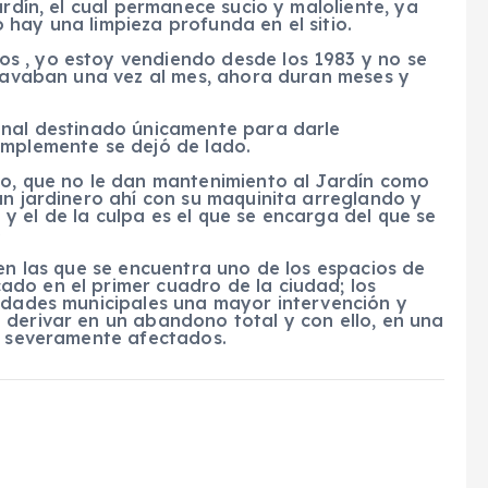
ardín, el cual permanece sucio y maloliente, ya
hay una limpieza profunda en el sitio.
s , yo estoy vendiendo desde los 1983 y no se
 lavaban una vez al mes, ahora duran meses y
onal destinado únicamente para darle
implemente se dejó de lado.
to, que no le dan mantenimiento al Jardín como
un jardinero ahí con su maquinita arreglando y
 el de la culpa es el que se encarga del que se
 en las que se encuentra uno de los espacios de
do en el primer cuadro de la ciudad; los
ridades municipales una mayor intervención y
 derivar en un abandono total y con ello, en una
se severamente afectados.