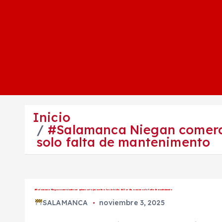
Inicio
#Salamanca Niegan comercia
solo falta de mantenimento
#Salamanca Niegan comerciantes ser quienes arrojen aceite a los árboles del Jardín, acusan solo falta de mantenimento
SALAMANCA
noviembre 3, 2025