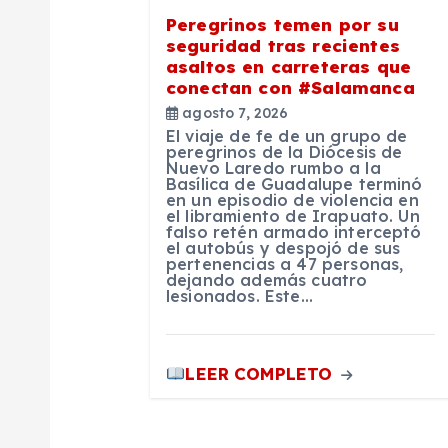
ó
Peregrinos temen por su
seguridad tras recientes
n
asaltos en carreteras que
conectan con #Salamanca
agosto 7, 2026
d
El viaje de fe de un grupo de
peregrinos de la Diócesis de
Nuevo Laredo rumbo a la
e
Basílica de Guadalupe terminó
en un episodio de violencia en
el libramiento de Irapuato. Un
e
falso retén armado interceptó
el autobús y despojó de sus
pertenencias a 47 personas,
dejando además cuatro
n
lesionados. Este…
t
LEER COMPLETO
r