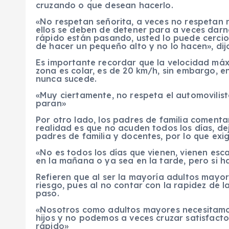
cruzando o que desean hacerlo.
«No respetan señorita, a veces no respetan 
ellos se deben de detener para a veces darn
rápido están pasando, usted lo puede cerci
de hacer un pequeño alto y no lo hacen», dij
Es importante recordar que la velocidad máx
zona es colar, es de 20 km/h, sin embargo, e
nunca sucede.
«Muy ciertamente, no respeta el automovilist
paran»
Por otro lado, los padres de familia comenta
realidad es que no acuden todos los días, de
padres de familia y docentes, por lo que ex
«No es todos los días que vienen, vienen es
en la mañana o ya sea en la tarde, pero si h
Refieren que al ser la mayoría adultos mayo
riesgo, pues al no contar con la rapidez de la
paso.
«Nosotros como adultos mayores necesitamos
hijos y no podemos a veces cruzar satisfact
rápido»