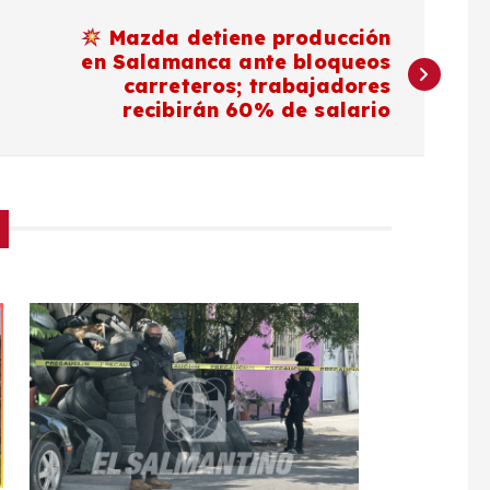
Mazda detiene producción
en Salamanca ante bloqueos
carreteros; trabajadores
recibirán 60% de salario