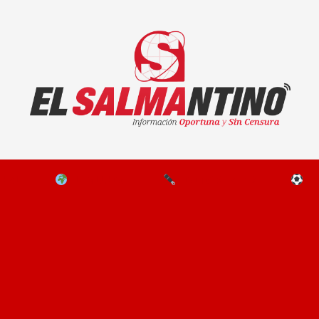
El Salmantino - medios/noticias/editorial
NAL
EL MUNDO
EDITORIALES
D