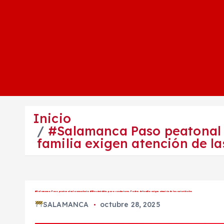
Inicio
#Salamanca Paso peatonal e
familia exigen atención de l
#Salamanca Paso peatonal en la secundaria #38 es «invisible» para conductores. Padres de familia exigen atención de las autoridades
SALAMANCA
octubre 28, 2025