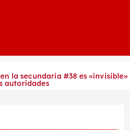
n la secundaria #38 es «invisible»
as autoridades