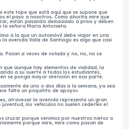
ni este tope que está aquí que se supone que
os el paso a nosotros. Como ahorita mire que
orar, están pasando demasiado a prisa y deben
o la señora María Antonieta.
ima a la que un automóvil debe viajar en una
n la avenida Valle de Santiago es algo que casi
a. Pasan a veces de volada y no, no, no se
n que aunque hay elementos de vialidad, la
jando a su suerte a todos los estudiantes,
igen se ponga mayor atención en esa parte.
casamente de uno o dos días a la semana, ya sea
ace falta un poquitito de apoyo»
res, atravesar la avenida representa un gran
 juventud, los vehículos no suelen cederles el
 cruzar porque venimos por nuestros nietos o
oriamente porque mire, mire como pasan de