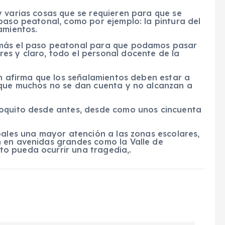
y varias cosas que se requieren para que se
paso peatonal, como por ejemplo: la pintura del
amientos.
 más el paso peatonal para que podamos pasar
s y claro, todo el personal docente de la
en afirma que los señalamientos deben estar a
 que muchos no se dan cuenta y no alcanzan a
poquito desde antes, desde como unos cincuenta
pales una mayor atención a las zonas escolares,
 en avenidas grandes como la Valle de
o pueda ocurrir una tragedia,.