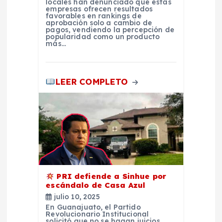
locales han denunciado que estas
empresas ofrecen resultados
favorables en rankings de
s
aprobación solo a cambio de
pagos, vendiendo la percepción de
popularidad como un producto
más…
LEER COMPLETO
PRI defiende a Sinhue por
escándalo de Casa Azul
julio 10, 2025
En Guanajuato, el Partido
Revolucionario Institucional
solicitó que no se hagan juicios