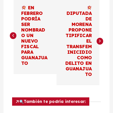
N
EN
a
FEBRERO
DIPUTADA
PODRÍA
DE
SER
MORENA
v
NOMBRAD
PROPONE
O UN
TIPIFICAR
e
NUEVO
EL
FISCAL
TRANSFEM
g
PARA
INICIDIO
GUANAJUA
COMO
a
TO
DELITO EN
GUANAJUA
c
TO
i
ó
También te podría interesar: