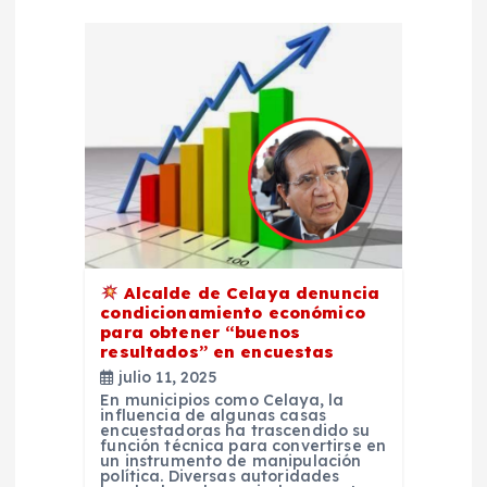
n
d
e
e
n
t
Alcalde de Celaya denuncia
r
condicionamiento económico
para obtener “buenos
resultados” en encuestas
a
julio 11, 2025
En municipios como Celaya, la
influencia de algunas casas
d
encuestadoras ha trascendido su
función técnica para convertirse en
un instrumento de manipulación
a
política. Diversas autoridades