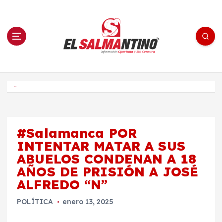
S
a
l
t
a
r
a
l
c
o
El Salmantino - medios/noticias/editorial
n
t
e
Inicio
n
i
d
o
#Salamanca POR
INTENTAR MATAR A SUS
ABUELOS CONDENAN A 18
AÑOS DE PRISIÓN A JOSÉ
ALFREDO “N”
POLÍTICA
enero 13, 2025