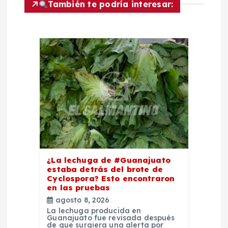
ó
También te podría interesar:
n
d
e
e
n
t
¿La lechuga de #Guanajuato
estaba detrás del brote de
r
Cyclospora? Esto encontraron
en las pruebas
a
agosto 8, 2026
La lechuga producida en
Guanajuato fue revisada después
de que surgiera una alerta por