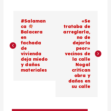
N
#Salaman
«Se
a
ca
trataba de
Balacera
arreglarla,
en
no de
v
fachada
dejarla
de
peor»
e
vivienda
vecinos de
deja miedo
la calle
g
y daños
Nogal
materiales
critican
a
obra y
daños en
c
su calle
i