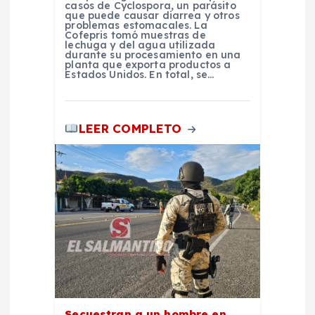
d
casos de Cyclospora, un parásito
que puede causar diarrea y otros
problemas estomacales. La
a
Cofepris tomó muestras de
lechuga y del agua utilizada
durante su procesamiento en una
s
planta que exporta productos a
Estados Unidos. En total, se…
LEER COMPLETO
Secuestran a un hombre en