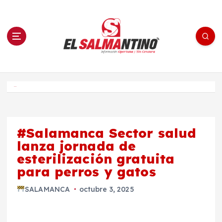
S
a
l
t
a
r
a
l
c
o
El Salmantino - medios/noticias/editorial
n
t
e
Inicio
n
i
d
o
#Salamanca Sector salud
lanza jornada de
esterilización gratuita
para perros y gatos
SALAMANCA
octubre 3, 2025