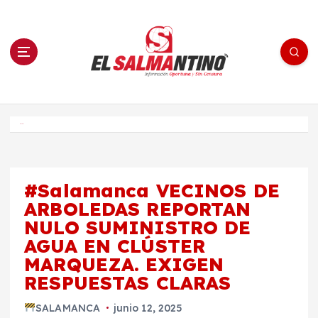
S
a
l
t
a
r
a
l
c
o
El Salmantino - medios/noticias/editorial
n
t
e
Inicio
n
i
d
o
#Salamanca VECINOS DE
ARBOLEDAS REPORTAN
NULO SUMINISTRO DE
AGUA EN CLÚSTER
MARQUEZA. EXIGEN
RESPUESTAS CLARAS
SALAMANCA
junio 12, 2025