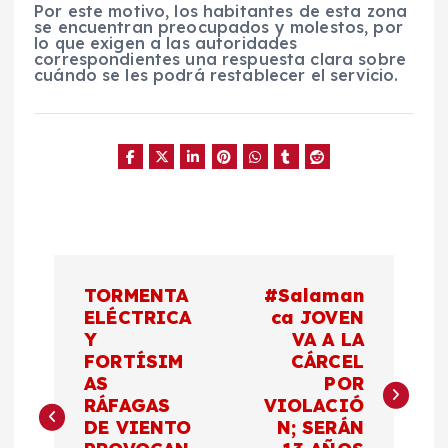
Por este motivo, los habitantes de esta zona
se encuentran preocupados y molestos, por
lo que exigen a las autoridades
correspondientes una respuesta clara sobre
cuándo se les podrá restablecer el servicio.
N
TORMENTA
#Salaman
a
ELÉCTRICA
ca JOVEN
Y
VA A LA
FORTÍSIM
CÁRCEL
v
AS
POR
RÁFAGAS
VIOLACIÓ
e
DE VIENTO
N; SERÁN