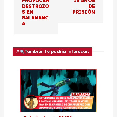
PROVOCAN
13 AÑOS
g
DESTROZO
DE
S EN
PRISIÓN
a
SALAMANC
A
c
i
También te podría interesar:
ó
n
d
e
e