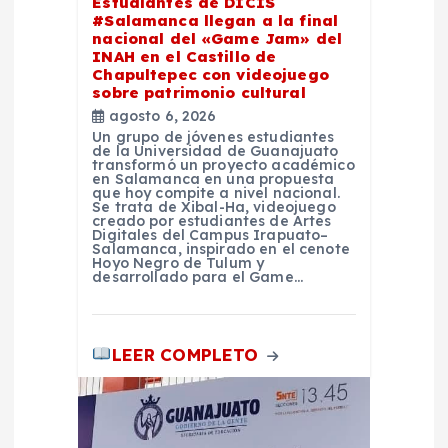
Estudiantes de DICIS
n
#Salamanca llegan a la final
nacional del «Game Jam» del
t
INAH en el Castillo de
Chapultepec con videojuego
sobre patrimonio cultural
r
agosto 6, 2026
Un grupo de jóvenes estudiantes
a
de la Universidad de Guanajuato
transformó un proyecto académico
en Salamanca en una propuesta
que hoy compite a nivel nacional.
d
Se trata de Xibal-Ha, videojuego
creado por estudiantes de Artes
Digitales del Campus Irapuato–
a
Salamanca, inspirado en el cenote
Hoyo Negro de Tulum y
desarrollado para el Game…
s
LEER COMPLETO