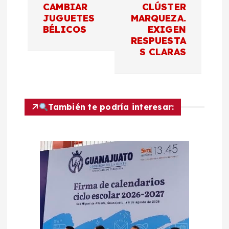
CAMBIAR
CLÚSTER
c
JUGUETES
MARQUEZA.
BÉLICOS
EXIGEN
RESPUESTA
i
S CLARAS
ó
n
También te podría interesar:
d
e
e
n
t