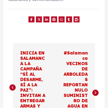
N
INICIA EN
#Salaman
a
SALAMANC
ca
A LA
VECINOS
CAMPAÑA
DE
v
“SÍ AL
ARBOLEDA
DESARME,
S
e
SÍ A LA
REPORTAN
PAZ”:
NULO
g
INVITAN A
SUMINIST
ENTREGAR
RO DE
a
ARMAS Y
AGUA EN