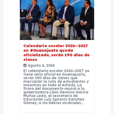
r
a
d
a
Calendario escolar 2026–2027
en #Guanajuato queda
oficializado, serán 190 días de
s
clases
agosto 6, 2026
El calendario escolar 2026–2027 ya
tiene sello oficial en Guanajuato,
serán 190 días de clases que
marcarán la ruta de estudiantes y
maestros en todo el estado. La
firma del documento reunió a la
gobernadora Libia Dennise García
Muñoz Ledo, al secretario de
Educación Luis Ignacio Sánchez
Gómez, a los líderes sindicales…