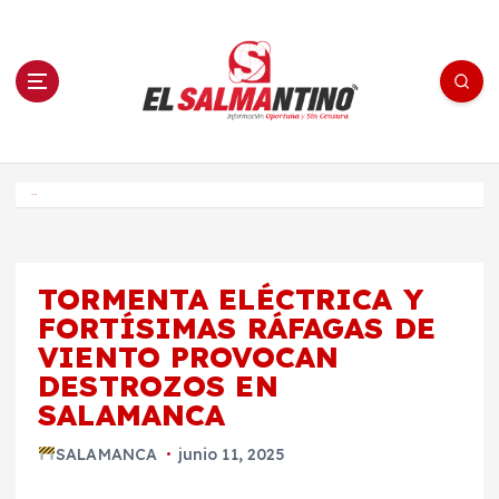
S
a
l
t
a
r
a
l
c
o
El Salmantino - medios/noticias/editorial
n
t
e
Inicio
n
i
d
o
TORMENTA ELÉCTRICA Y
FORTÍSIMAS RÁFAGAS DE
VIENTO PROVOCAN
DESTROZOS EN
SALAMANCA
SALAMANCA
junio 11, 2025