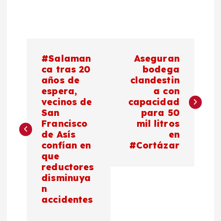
N
#Salaman
Aseguran
a
ca tras 20
bodega
años de
clandestin
espera,
a con
v
vecinos de
capacidad
San
para 50
e
Francisco
mil litros
de Asís
en
g
confían en
#Cortázar
que
a
reductores
disminuya
c
n
accidentes
i