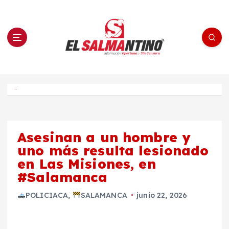
S
a
l
t
a
r
a
l
c
o
El Salmantino - medios/noticias/editorial
n
t
e
Inicio
n
i
d
o
Asesinan a un hombre y
uno más resulta lesionado
en Las Misiones, en
#Salamanca
POLICIACA
,
SALAMANCA
junio 22, 2026