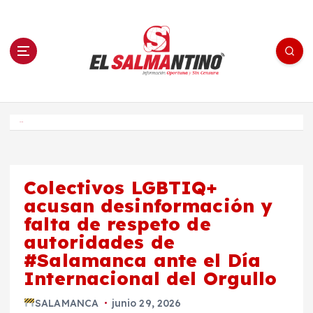
S
a
l
t
a
r
a
l
c
o
El Salmantino - medios/noticias/editorial
n
t
e
Inicio
n
i
d
o
Colectivos LGBTIQ+
acusan desinformación y
falta de respeto de
autoridades de
#Salamanca ante el Día
Internacional del Orgullo
SALAMANCA
junio 29, 2026