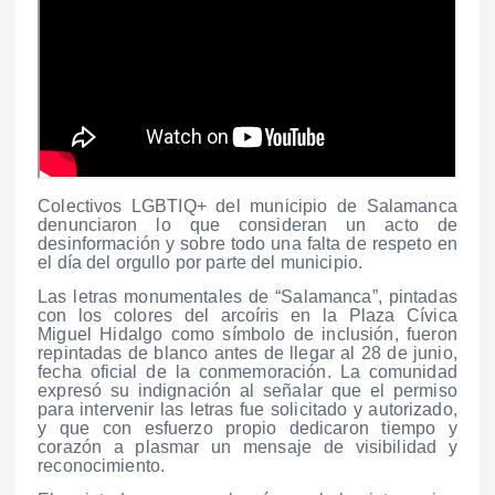
Colectivos LGBTIQ+ del municipio de Salamanca
denunciaron lo que consideran un acto de
desinformación y sobre todo una falta de respeto en
el día del orgullo por parte del municipio.
Las letras monumentales de “Salamanca”, pintadas
con los colores del arcoíris en la Plaza Cívica
Miguel Hidalgo como símbolo de inclusión, fueron
repintadas de blanco antes de llegar al 28 de junio,
fecha oficial de la conmemoración. La comunidad
expresó su indignación al señalar que el permiso
para intervenir las letras fue solicitado y autorizado,
y que con esfuerzo propio dedicaron tiempo y
corazón a plasmar un mensaje de visibilidad y
reconocimiento.