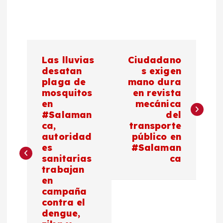
N
Las lluvias
Ciudadano
a
desatan
s exigen
plaga de
mano dura
mosquitos
en revista
v
en
mecánica
#Salaman
del
e
ca,
transporte
autoridad
público en
g
es
#Salaman
sanitarias
ca
a
trabajan
en
c
campaña
contra el
dengue,
i