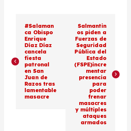
N
#Salaman
Salmantin
a
ca Obispo
os piden a
Enrique
Fuerzas de
Díaz Díaz
Seguridad
v
cancela
Pública del
fiesta
Estado
e
patronal
(FSPE)incre
en San
mentar
g
Juan de
presencia
Razos tras
para
a
lamentable
poder
masacre
frenar
c
masacres
y múltiples
ataques
i
armados