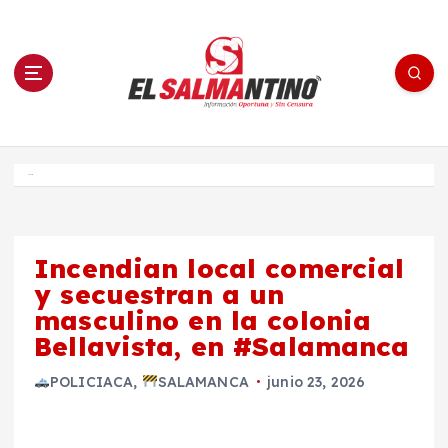
S
a
l
t
a
r
a
l
c
o
El Salmantino - medios/noticias/editorial
n
t
e
Inicio
n
i
d
o
Incendian local comercial
y secuestran a un
masculino en la colonia
Bellavista, en #Salamanca
POLICIACA
,
SALAMANCA
junio 23, 2026