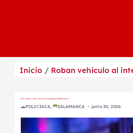
Inicio
Roban vehículo al in
Roban vehículo al interior de instalaciones municipales de #Salamanca
POLICIACA
,
SALAMANCA
junio 30, 2026