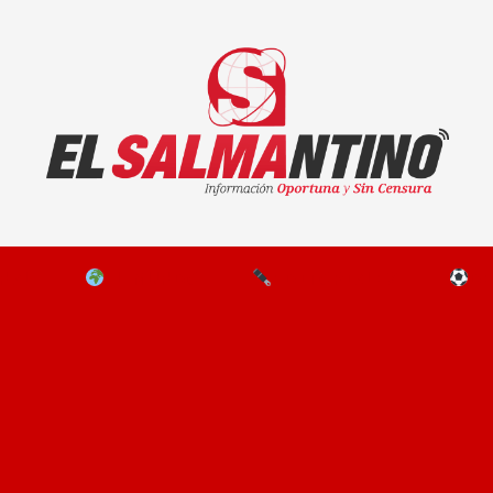
El Salmantino - medios/noticias/editorial
NAL
EL MUNDO
EDITORIALES
D