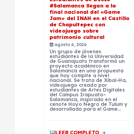
#Salamanca llegan a la
n
final nacional del «Game
Jam» del INAH en el Castillo
de Chapultepec con
d
videojuego sobre
patrimonio cultural
e
agosto 6, 2026
Un grupo de jóvenes
estudiantes de la Universidad
e
de Guanajuato transformó un
proyecto académico en
Salamanca en una propuesta
que hoy compite a nivel
n
nacional. Se trata de Xibal-Ha,
videojuego creado por
estudiantes de Artes Digitales
t
del Campus Irapuato–
Salamanca, inspirado en el
cenote Hoyo Negro de Tulum y
desarrollado para el Game…
r
a
LEER COMPLETO