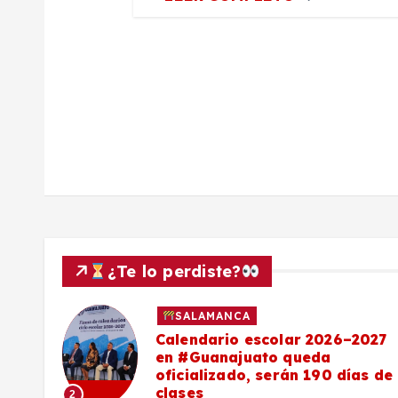
d
a
s
¿Te lo perdiste?
SALAMANCA
Calendario escolar 2026–2027
al
en #Guanajuato queda
el
oficializado, serán 190 días de
clases
2