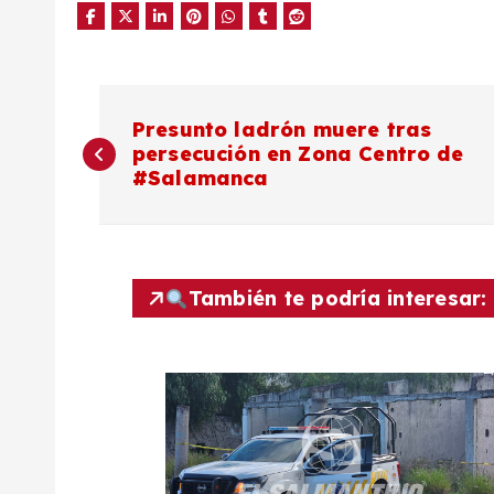
N
Presunto ladrón muere tras
persecución en Zona Centro de
a
#Salamanca
v
e
También te podría interesar:
g
a
c