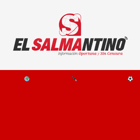
El Salmantino - medios/noticias/editorial
NAL
EL MUNDO
EDITORIALES
D