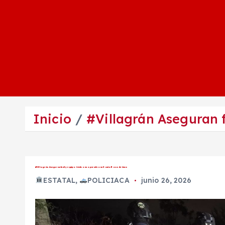
Inicio
#Villagrán Aseguran f
#Villagrán Aseguran fusil y equipo táctico en operativo en Santa Rosa de Lima
ESTATAL
,
POLICIACA
junio 26, 2026