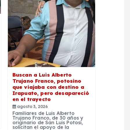
Buscan a Luis Alberto
Trujano Franco, potosino
que viajaba con destino a
Irapuato, pero desapareció
en el trayecto
agosto 3, 2026
Familiares de Luis Alberto
Trujano Franco, de 30 años y
originario de San Luis Potosí,
solicitan el apoyo de la