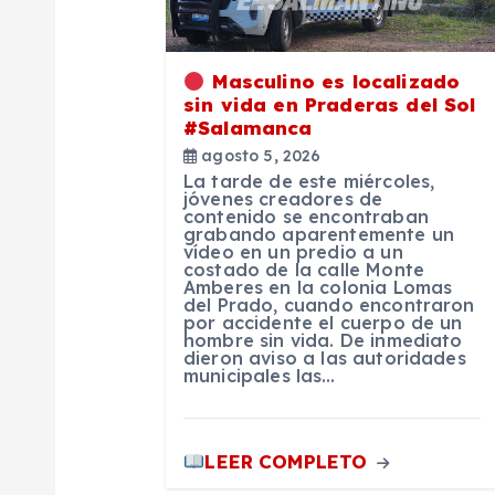
i
Masculino es localizado
ó
sin vida en Praderas del Sol
#Salamanca
agosto 5, 2026
n
La tarde de este miércoles,
jóvenes creadores de
contenido se encontraban
d
grabando aparentemente un
vídeo en un predio a un
costado de la calle Monte
e
Amberes en la colonia Lomas
del Prado, cuando encontraron
por accidente el cuerpo de un
hombre sin vida. De inmediato
e
dieron aviso a las autoridades
municipales las…
n
LEER COMPLETO
t