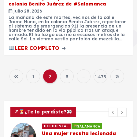
colonia Benito Juárez de #Salamanca
julio 28, 2026
La mañana de este martes, vecinos de la calle
Jaime Nuno, en la colonia Benito Juárez, reportaron
al sistema de emergencias 911 la presencia de un
hombre tendido en la vía pública tras un ataque
armado. El hallazgo ocurrió a escasos metros de la
calle Sol. La víctima vestía pantalón de mezclilla…
LEER COMPLETO
1
2
3
…
1.475
P
a
g
¿Te lo perdiste?
i
HECHO VIAL
SALAMANCA
Una mujer resulta lesionada