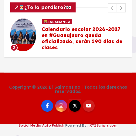
¿Te lo perdiste?
SALAMANCA
Calendario escolar 2026–2027
en #Guanajuato queda
oficializado, serán 190 días de
clases
2
Copyright © 2026 El Salmantino | Todos los derechos
reservados.
Social Media Auto Publish
Powered By :
XYZScripts.com