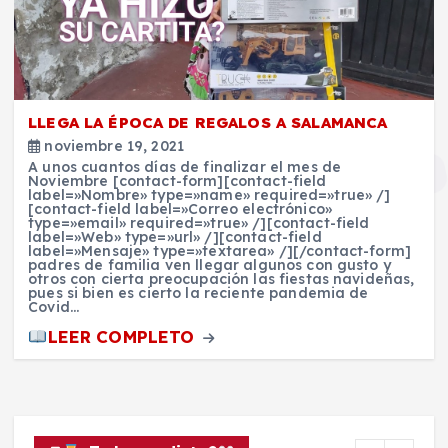
LLEGA LA ÉPOCA DE REGALOS A SALAMANCA
noviembre 19, 2021
A unos cuantos días de finalizar el mes de
Noviembre [contact-form][contact-field
label=»Nombre» type=»name» required=»true» /]
[contact-field label=»Correo electrónico»
type=»email» required=»true» /][contact-field
label=»Web» type=»url» /][contact-field
label=»Mensaje» type=»textarea» /][/contact-form]
padres de familia ven llegar algunos con gusto y
otros con cierta preocupación las fiestas navideñas,
pues si bien es cierto la reciente pandemia de
Covid…
LEER COMPLETO