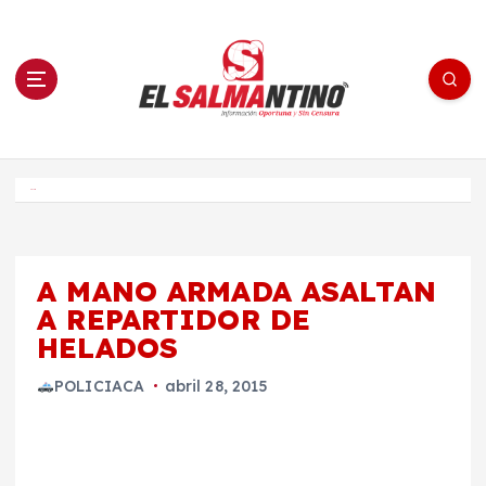
S
a
l
t
a
r
a
l
c
o
El Salmantino - medios/noticias/editorial
n
t
e
Inicio
n
i
d
o
A MANO ARMADA ASALTAN
A REPARTIDOR DE
HELADOS
POLICIACA
abril 28, 2015