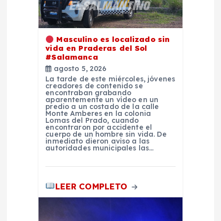
d
e
Masculino es localizado sin
e
vida en Praderas del Sol
#Salamanca
n
agosto 5, 2026
La tarde de este miércoles, jóvenes
creadores de contenido se
t
encontraban grabando
aparentemente un vídeo en un
predio a un costado de la calle
Monte Amberes en la colonia
r
Lomas del Prado, cuando
encontraron por accidente el
cuerpo de un hombre sin vida. De
a
inmediato dieron aviso a las
autoridades municipales las…
d
LEER COMPLETO
a
s