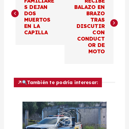
a
FAMILIARE
RECIBE
S DEJAN
BALAZO EN
DOS
BRAZO
v
MUERTOS
TRAS
EN LA
DISCUTIR
e
CAPILLA
CON
CONDUCT
g
OR DE
MOTO
a
c
También te podría interesar:
i
ó
n