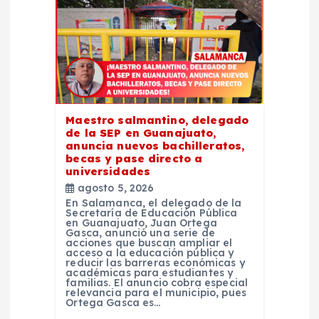
n
d
e
e
Maestro salmantino, delegado
de la SEP en Guanajuato,
n
anuncia nuevos bachilleratos,
becas y pase directo a
t
universidades
agosto 5, 2026
En Salamanca, el delegado de la
r
Secretaría de Educación Pública
en Guanajuato, Juan Ortega
Gasca, anunció una serie de
a
acciones que buscan ampliar el
acceso a la educación pública y
reducir las barreras económicas y
académicas para estudiantes y
d
familias. El anuncio cobra especial
relevancia para el municipio, pues
Ortega Gasca es…