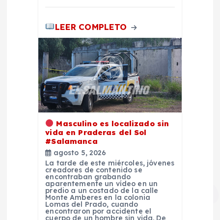
a
s
LEER COMPLETO
Masculino es localizado sin
vida en Praderas del Sol
#Salamanca
agosto 5, 2026
La tarde de este miércoles, jóvenes
creadores de contenido se
encontraban grabando
aparentemente un vídeo en un
predio a un costado de la calle
Monte Amberes en la colonia
Lomas del Prado, cuando
encontraron por accidente el
cuerpo de un hombre sin vida. De