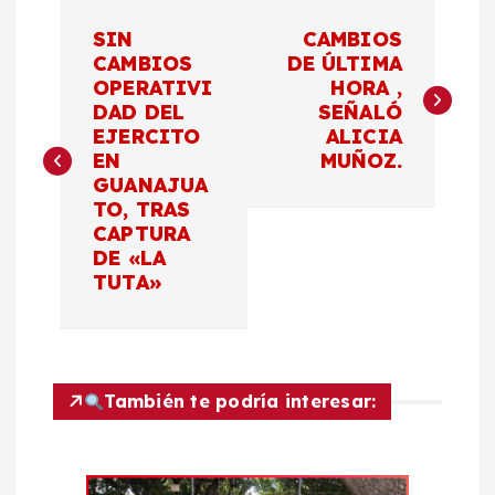
N
SIN
CAMBIOS
a
CAMBIOS
DE ÚLTIMA
OPERATIVI
HORA ,
DAD DEL
SEÑALÓ
v
EJERCITO
ALICIA
EN
MUÑOZ.
e
GUANAJUA
TO, TRAS
g
CAPTURA
DE «LA
a
TUTA»
c
i
También te podría interesar:
ó