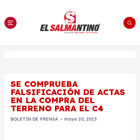
S
a
l
t
a
r
a
l
c
o
El Salmantino - medios/noticias/editorial
n
t
e
Inicio
n
i
d
o
SE COMPRUEBA
FALSIFICACIÓN DE ACTAS
EN LA COMPRA DEL
TERRENO PARA EL C4
BOLETIN DE PRENSA
mayo 20, 2015