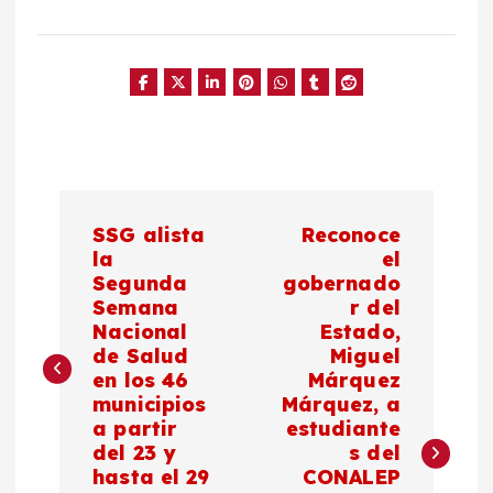
N
SSG alista
Reconoce
a
la
el
Segunda
gobernado
Semana
r del
v
Nacional
Estado,
de Salud
Miguel
e
en los 46
Márquez
municipios
Márquez, a
g
a partir
estudiante
del 23 y
s del
a
hasta el 29
CONALEP