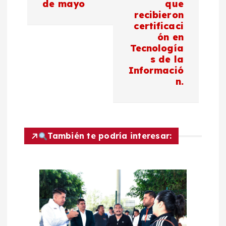
de mayo
que
c
recibieron
certificaci
ón en
i
Tecnología
s de la
ó
Informació
n.
n
d
También te podría interesar:
e
e
n
t