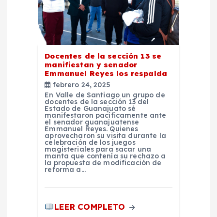
r
a
Docentes de la sección 13 se
d
manifiestan y senador
Emmanuel Reyes los respalda
a
febrero 24, 2025
En Valle de Santiago un grupo de
docentes de la sección 13 del
s
Estado de Guanajuato sé
manifestaron pacíficamente ante
el senador guanajuatense
Emmanuel Reyes. Quienes
aprovecharon su visita durante la
celebración de los juegos
magisteriales para sacar una
manta que contenía su rechazo a
la propuesta de modificación de
reforma a…
LEER COMPLETO