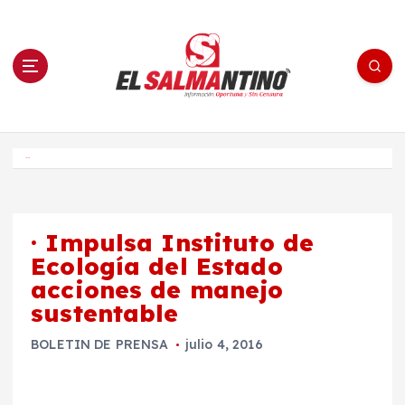
S
a
l
t
a
r
a
l
c
o
El Salmantino - medios/noticias/editorial
n
t
e
Inicio
n
i
d
o
· Impulsa Instituto de
Ecología del Estado
acciones de manejo
sustentable
BOLETIN DE PRENSA
julio 4, 2016