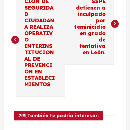
a
CIÓN DE
SSPE
SEGURIDA
detienen a
D
inculpado
v
CIUDADAN
por
A REALIZA
feminicidio
e
OPERATIV
en grado
O
de
g
INTERINS
tentativa
TITUCION
en León.
a
AL DE
PREVENCI
c
ÓN EN
ESTABLECI
MIENTOS
i
ó
n
También te podría interesar: