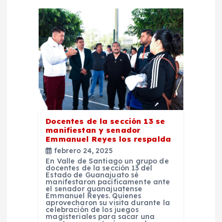
d
e
e
n
t
r
Docentes de la sección 13 se
manifiestan y senador
Emmanuel Reyes los respalda
a
febrero 24, 2025
En Valle de Santiago un grupo de
d
docentes de la sección 13 del
Estado de Guanajuato sé
manifestaron pacíficamente ante
el senador guanajuatense
a
Emmanuel Reyes. Quienes
aprovecharon su visita durante la
celebración de los juegos
magisteriales para sacar una