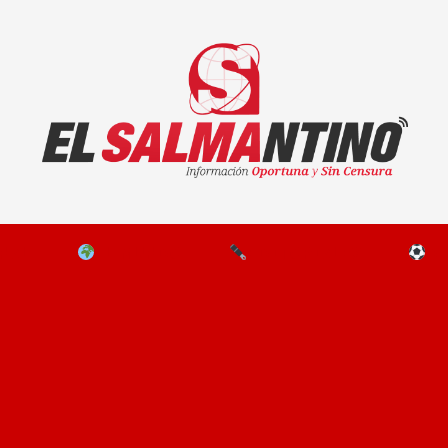
El Salmantino - medios/noticias/editorial
NAL
EL MUNDO
EDITORIALES
D