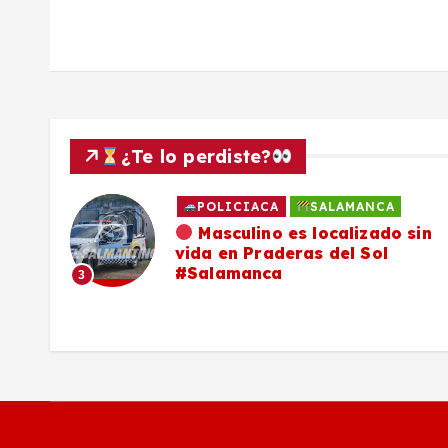
d
a
s
¿Te lo perdiste?
POLICIACA
SALAMANCA
ado
Masculino es localizado sin
vida en Praderas del Sol
os,
#Salamanca
3