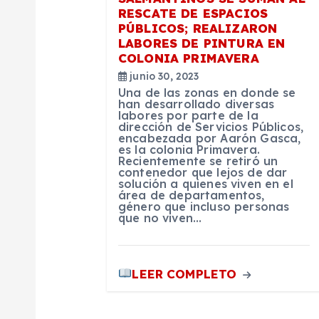
n
RESCATE DE ESPACIOS
PÚBLICOS; REALIZARON
LABORES DE PINTURA EN
d
COLONIA PRIMAVERA
junio 30, 2023
e
Una de las zonas en donde se
han desarrollado diversas
labores por parte de la
dirección de Servicios Públicos,
e
encabezada por Aarón Gasca,
es la colonia Primavera.
Recientemente se retiró un
n
contenedor que lejos de dar
solución a quienes viven en el
área de departamentos,
género que incluso personas
t
que no viven…
r
LEER COMPLETO
a