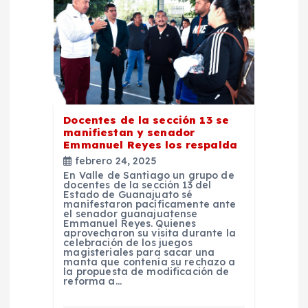
d
e
e
n
Docentes de la sección 13 se
manifiestan y senador
t
Emmanuel Reyes los respalda
febrero 24, 2025
r
En Valle de Santiago un grupo de
docentes de la sección 13 del
Estado de Guanajuato sé
manifestaron pacíficamente ante
a
el senador guanajuatense
Emmanuel Reyes. Quienes
aprovecharon su visita durante la
d
celebración de los juegos
magisteriales para sacar una
manta que contenía su rechazo a
la propuesta de modificación de
a
reforma a…