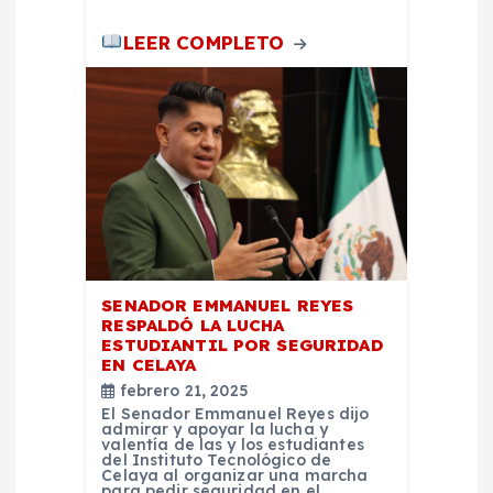
s
LEER COMPLETO
SENADOR EMMANUEL REYES
RESPALDÓ LA LUCHA
ESTUDIANTIL POR SEGURIDAD
EN CELAYA
febrero 21, 2025
El Senador Emmanuel Reyes dijo
admirar y apoyar la lucha y
valentía de las y los estudiantes
del Instituto Tecnológico de
Celaya al organizar una marcha
para pedir seguridad en el