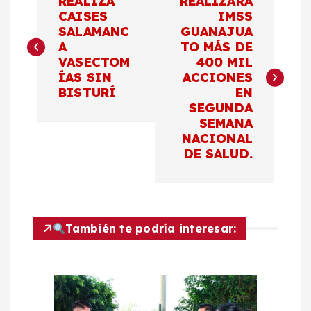
REALIZA
REALIZARÁ
a
CAISES
IMSS
SALAMANC
GUANAJUA
A
TO MÁS DE
v
VASECTOM
400 MIL
ÍAS SIN
ACCIONES
e
BISTURÍ
EN
SEGUNDA
g
SEMANA
NACIONAL
a
DE SALUD.
c
i
También te podría interesar:
ó
n