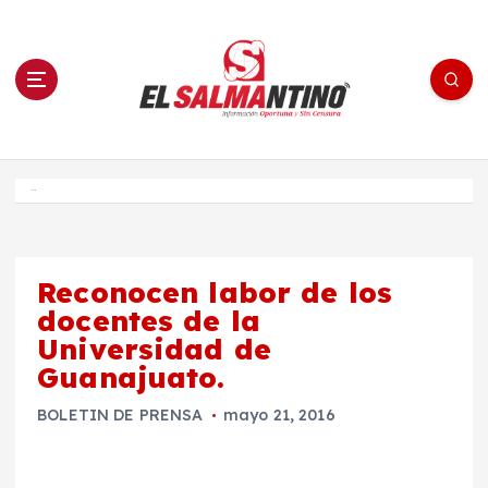
S
a
l
t
a
r
a
l
c
o
El Salmantino - medios/noticias/editorial
n
t
e
Inicio
n
i
d
o
Reconocen labor de los
docentes de la
Universidad de
Guanajuato.
BOLETIN DE PRENSA
mayo 21, 2016