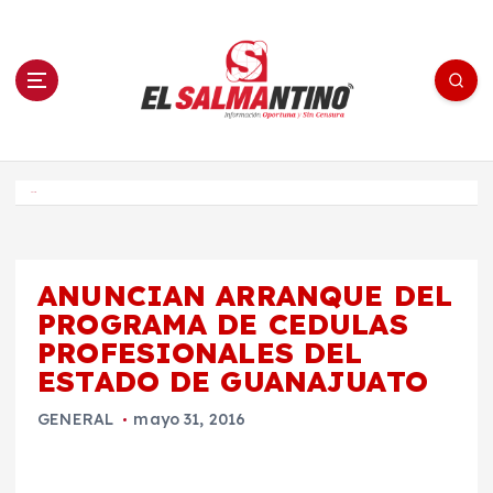
S
a
l
t
a
r
a
l
c
o
El Salmantino - medios/noticias/editorial
n
t
e
Inicio
n
i
d
o
ANUNCIAN ARRANQUE DEL
PROGRAMA DE CEDULAS
PROFESIONALES DEL
ESTADO DE GUANAJUATO
GENERAL
mayo 31, 2016