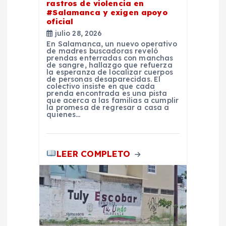
t
rastros de violencia en
#Salamanca y exigen apoyo
oficial
r
julio 28, 2026
En Salamanca, un nuevo operativo
a
de madres buscadoras reveló
prendas enterradas con manchas
de sangre, hallazgo que refuerza
la esperanza de localizar cuerpos
d
de personas desaparecidas. El
colectivo insiste en que cada
prenda encontrada es una pista
a
que acerca a las familias a cumplir
la promesa de regresar a casa a
quienes…
s
LEER COMPLETO