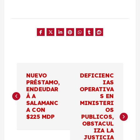
N
NUEVO
DEFICIENC
a
PRÉSTAMO,
IAS
ENDEUDAR
OPERATIVA
Á A
S EN
v
SALAMANC
MINISTERI
A CON
OS
e
$225 MDP
PUBLICOS,
OBSTACUL
g
IZA LA
JUSTICIA