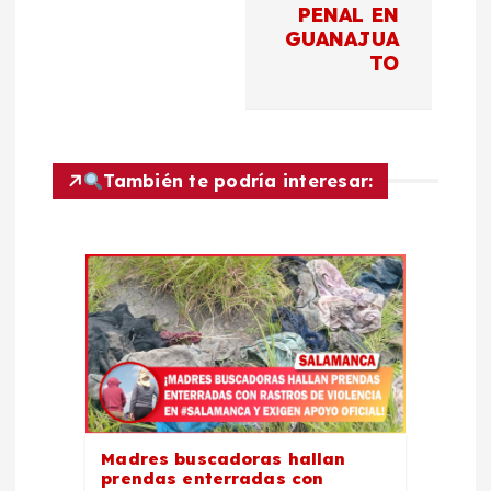
a
PENAL EN
GUANAJUA
c
TO
i
ó
También te podría interesar:
n
d
e
e
n
Madres buscadoras hallan
prendas enterradas con