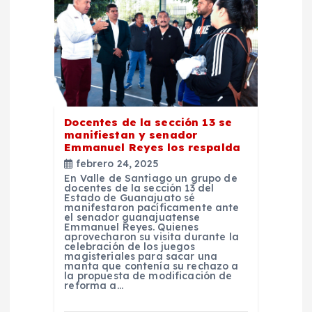
e
n
t
r
Docentes de la sección 13 se
manifiestan y senador
Emmanuel Reyes los respalda
a
febrero 24, 2025
En Valle de Santiago un grupo de
d
docentes de la sección 13 del
Estado de Guanajuato sé
manifestaron pacíficamente ante
el senador guanajuatense
a
Emmanuel Reyes. Quienes
aprovecharon su visita durante la
celebración de los juegos
s
magisteriales para sacar una
manta que contenía su rechazo a
la propuesta de modificación de
reforma a…