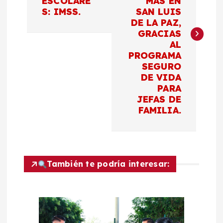
ESCOLARE
MAS EN
S: IMSS.
SAN LUIS
e
DE LA PAZ,
GRACIAS
g
AL
PROGRAMA
a
SEGURO
DE VIDA
c
PARA
JEFAS DE
FAMILIA.
i
ó
n
También te podría interesar:
d
e