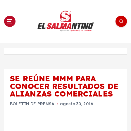
S
a
l
t
a
r
a
l
c
o
El Salmantino - medios/noticias/editorial
n
t
e
Inicio
n
i
d
o
SE REÚNE MMM PARA
CONOCER RESULTADOS DE
ALIANZAS COMERCIALES
BOLETIN DE PRENSA
agosto 30, 2016