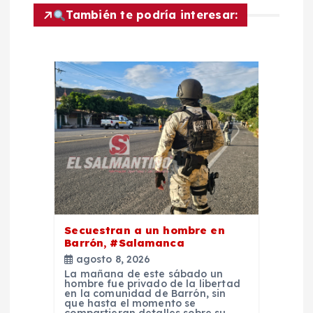
g
También te podría interesar:
a
c
i
ó
n
d
Secuestran a un hombre en
Barrón, #Salamanca
e
agosto 8, 2026
La mañana de este sábado un
e
hombre fue privado de la libertad
en la comunidad de Barrón, sin
que hasta el momento se