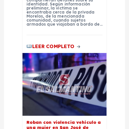
compartieran detalles sobre su
n
identidad. Según información
preliminar, la víctima se
encontraba cerca de la privada
t
Morelos, de la mencionada
comunidad, cuando sujetos
armados que viajaban a bordo de…
r
a
LEER COMPLETO
d
a
s
Roban con violencia vehículo a
una mujer en San José de