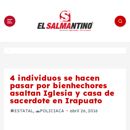
S
a
l
t
a
r
a
l
c
o
El Salmantino - medios/noticias/editorial
n
t
e
Inicio
n
i
d
o
4 individuos se hacen
pasar por bienhechores
asaltan Iglesia y casa de
sacerdote en Irapuato
ESTATAL
,
POLICIACA
abril 26, 2016