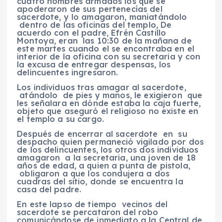
cuatro hombres armados los que se
apoderaron de sus pertenecías del
sacerdote, y lo amagaron, maniatándolo
dentro de las oficinas del templo, De
acuerdo con el padre, Efrén Castillo
Montoya, eran las 10:30 de la mañana de
este martes cuando el se encontraba en el
interior de la oficina con su secretaria y con
la excusa de entregar despensas, los
delincuentes ingresaron.
Los individuos tras amagar al sacerdote,
atándolo de pies y manos, le exigieron que
les señalara en dónde estaba la caja fuerte,
objeto que aseguró el religioso no existe en
el templo a su cargo.
Después de encerrar al sacerdote en su
despacho quien permaneció vigilado por dos
de los delincuentes, los otros dos individuos
amagaron a la secretaria, una joven de 18
años de edad, a quien a punta de pistola,
obligaron a que los condujera a dos
cuadras del sitio, donde se encuentra la
casa del padre.
En este lapso de tiempo vecinos del
sacerdote se percataron del robo
comunicándose de inmediato a la Central de