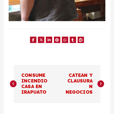
N
CONSUME
CATEAN Y
a
INCENDIO
CLAUSURA
CASA EN
N
IRAPUATO
NEGOCIOS
v
e