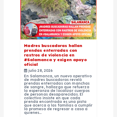
i
ó
n
d
Madres buscadoras hallan
e
prendas enterradas con
rastros de violencia en
#Salamanca y exigen apoyo
e
oficial
julio 28, 2026
n
En Salamanca, un nuevo operativo
de madres buscadoras reveló
prendas enterradas con manchas
de sangre, hallazgo que refuerza
t
la esperanza de localizar cuerpos
de personas desaparecidas. El
colectivo insiste en que cada
r
prenda encontrada es una pista
que acerca a las familias a cumplir
la promesa de regresar a casa a
quienes…
a