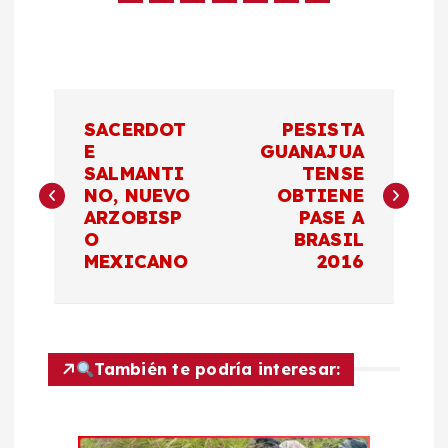
N
SACERDOT
PESISTA
a
E
GUANAJUA
SALMANTI
TENSE
NO, NUEVO
OBTIENE
v
ARZOBISP
PASE A
O
BRASIL
e
MEXICANO
2016
g
a
También te podría interesar:
c