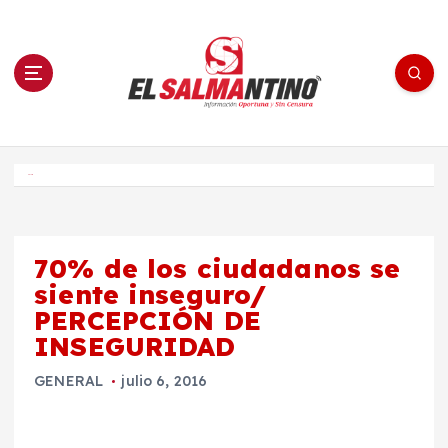
S
a
l
t
a
r
a
l
c
o
El Salmantino - medios/noticias/editorial
n
t
e
Inicio
n
i
d
o
70% de los ciudadanos se
siente inseguro/
PERCEPCIÓN DE
INSEGURIDAD
GENERAL
julio 6, 2016