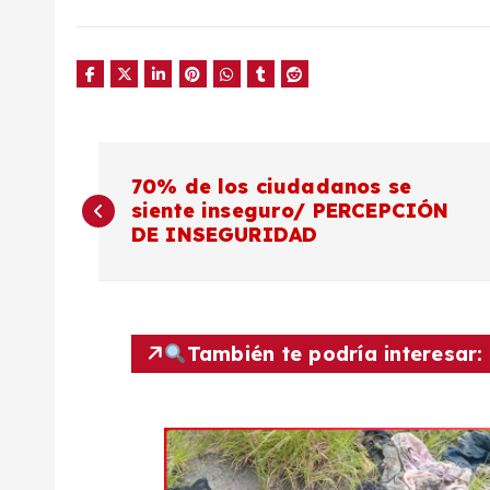
N
70% de los ciudadanos se
siente inseguro/ PERCEPCIÓN
a
DE INSEGURIDAD
v
e
También te podría interesar:
g
a