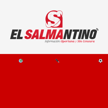
El Salmantino - medios/noticias/editorial
NAL
EL MUNDO
EDITORIALES
D