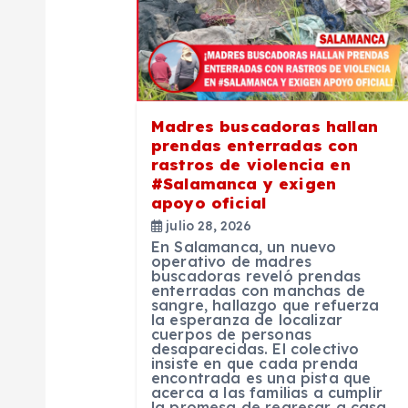
c
i
Madres buscadoras hallan
ó
prendas enterradas con
rastros de violencia en
n
#Salamanca y exigen
apoyo oficial
julio 28, 2026
d
En Salamanca, un nuevo
operativo de madres
buscadoras reveló prendas
e
enterradas con manchas de
sangre, hallazgo que refuerza
la esperanza de localizar
e
cuerpos de personas
desaparecidas. El colectivo
insiste en que cada prenda
encontrada es una pista que
n
acerca a las familias a cumplir
la promesa de regresar a casa